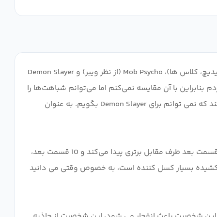
اولین نکته ای که در مورد این نمایش باید به آن اشاره کرد این است که از نظر محیطی (مدرسه جادوگران، خانه های مختلف، کوئیدیچ، کلاس ها)، Mob Psycho (از نظر ویبر) و Demon Slayer
ا هری پاتر دارد. ویژگی‌های شخصیتی اما imo بهتر انجام شد (من One Punch Man را تماشا نکردم بنابراین با آن مقایسه نمی‌کنم اما می‌توانم شباهت‌ها را
ببینم). من عاشق طنز هستم. ساده و تکراری اما به هر حال خنده دار. شخصیت ها بیشتر سرگرم کننده هستند و آزاردهنده نیستند که نمی توانم برای Demon Slayer بگویم. به عنوان
دعواها بی نهایت دوام نمی‌آورند که مثل این طرف در ابتدا دست بالا را بگیرد، اما قسمت بعدی طرف مقابل برتری پیدا می‌کند و قسمت بعد طرف مقابل برتری پیدا می‌کند و 10 قسمت بعد،
ای کشیده بسیار کسل کننده است، به خصوص وقتی می دانید
شیرها می شود، این شخصیت باعث انفجار می شود، این شخصیت از جاذبه