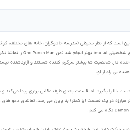
از نظر محیط، شباهت های زیادی ب
ر مبارزه در یک قسمت (یا کمتر) به پایان می رسد. تماشای دعواه
وباره Demon Slayer، هر شخصیت یک نوع حرکت دارد. این شخصیت باعث ظاهر شدن شم