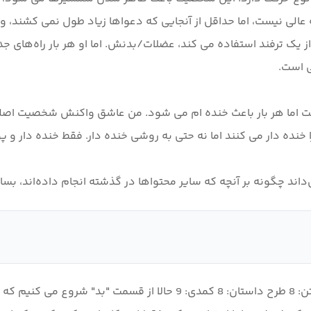
 عالی نیست، اما حداقل از آنجایی که دعواها زیاد طول نمی کشند،
ز یک ترفند استفاده می کند، عضلات/بدنش. اما او هر بار راه‌های جد
است اما هر بار باعث خنده ام می شود. من عاشق واکنش شخصیت اص
ند چگونه بر آنچه که سایر محتواها در گذشته انجام داده‌اند، بساز
بیایید یک تحلیل سریع انجام دهیم: انیمیشن: 7 موسیقی متن: 8 طرح داستان: