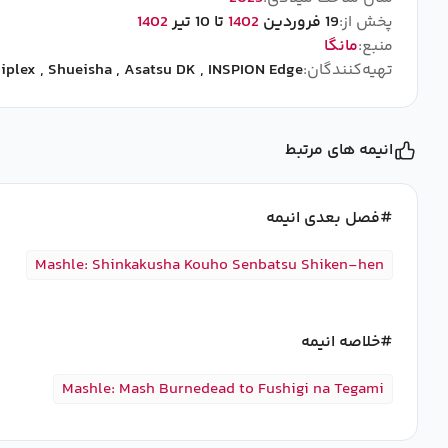
پخش از:
19 فروردین
1402
تا 10 تیر
1402
منبع:
مانگا
تهیه‌کنندگان:
INSPION Edge
,
Asatsu DK
,
Shueisha
,
iplex
انیمه های مرتبط
فصل بعدی انیمه
Mashle: Shinkakusha Kouho Senbatsu Shiken-hen
خلاصه انیمه
Mashle: Mash Burnedead to Fushigi na Tegami