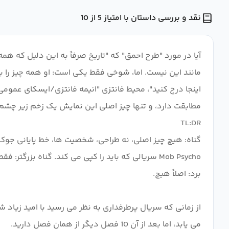
نقد و بررسی داستان با امتیاز 5 از 10
آیا در مورد "طرح احمق" که "تاریخ صرفاً به این دلیل که 
مانند این نیست. اما، شوخی فقط یکی است: او همه چیز را ب
اینجا درج کنید"، محیط فانتزی "انیمه فانتزی/ایسکای عمومی
می یابد، اما بعد از آن 10 فصل دیگر از همان فصل دارید.