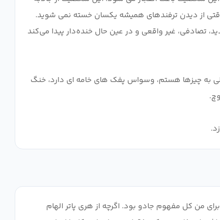
 وقتی از دیدن ترفندهای همیشه یکسان خسته نمی شوید.
ید، تصادفی، غیر واقعی و در عین حال خنده‌دار پیدا می‌کند
لی به چیزها هستم، وسواس پفک های خامه ای دارد، خنگ
د.
 8 کمدی: 9 حالا از قسمت "بد" شروع می کنیم که برای من کل مفهوم جادو بود. اگرچه از هری پاتر الهام