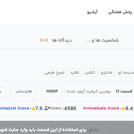
پخش هفتگی
آرشیو
شخصیت ها و ...
دیدگاه ها
16
درسه ای
فانتزی
اکشن
تقلید
شوخ طبعی
قسمت 12
بهترین کیفیت آپلود شده :
1080P
هاردساب
ب
imeList
Score
:
Users :
AnimeGate
Score
:
7.6
458K
8.4
دانلود
12
/
امتیاز بده
برای استفاده از این قسمت باید وارد سایت شوی