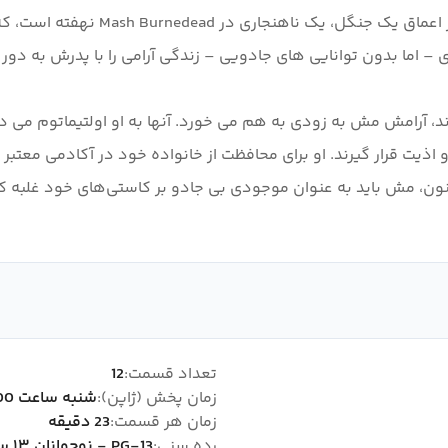
شوند تا یکپارچگی جادویی جامعه حفظ 
آرامش مش به زودی به هم می خورد. آنها به او اولتیماتوم می ده
ر و اذیت قرار گیرند. او برای محافظت از خانواده خود در آکادمی معت
ن، مش باید به عنوان موجودی بی جادو بر کاستی‌های خود غلبه کند و
تعداد قسمت:
12
زمان پخش (ژاپن):
شنبه ساعت 00:00
زمان هر قسمت:
23 دقیقه
رده سنی:
PG-13 - نوجوانان ۱۳ سال به بالا