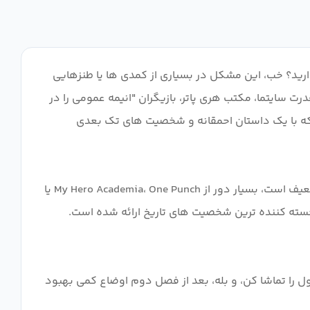
ارید؟ خب، این مشکل در بسیاری از کمدی ها یا طنزهایی
 سایتما، مکتب هری پاتر، بازیگران "انیمه عمومی را در
ک، که با یک داستان احمقانه و شخصیت های تک بعدی
گناه: هیچ چیز اصلی، نه طراحی، شخصیت ها، خط پایانی جوک ها، و نه محیط. در بالای آن، انیمیشن در حالی که بد نیست، بسیار ضعیف است، بسیار دور از My Hero Academia، One Punch یا
اری به نظر می رسید با امید زیاد شروع به دیدن کردم، اما چه ناامید کننده. اما من را نخوان، 15 دقیقه اول را تماشا کن، و بله، بعد از فصل دوم اوضاع کمی بهبود