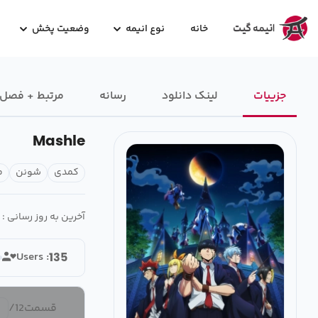
خانه
نوع انیمه
وضعیت پخش
جزییات
لینک دانلود
رسانه‌
مرتبط + فصل
Mashle
کمدی
شونن
م
آخرین به روز رسانی :
Users :
135
قسمت
12
/