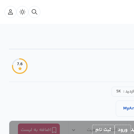
7.6
ازدید :
5K
MyAn
د
ورود
ثبت نام
انتخاب وضعیت
اضافه به لیست