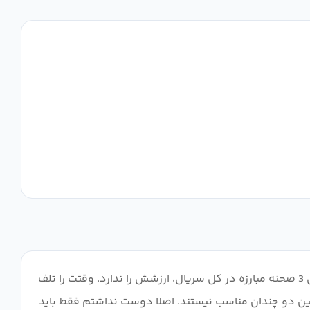
انیمیشن بسیار خوبی است بدون شک اما MC بدترین است. عدم اعتماد به نفس، احمق، بی دقتی، احساس مسئولیت صفر. به جای 3 صحنه مبارزه در کل سریال، ارزشش را ندارد. وقتت را تلف
حنه های مبارزه خوب است. همه به جز MC خوبن. گروه های کمدی بین دو چندان مناسب نیستند. اصلا دوست نداشتم فقط باید