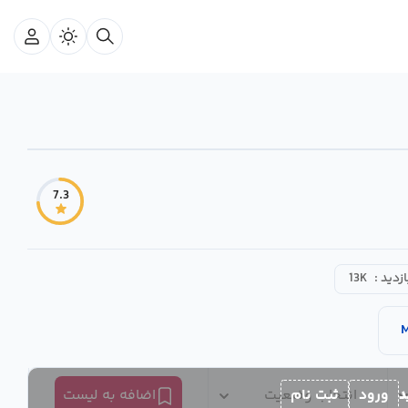
7.3
ازدید :
13K
د
ورود
ثبت نام
انتخاب وضعیت
اضافه به لیست