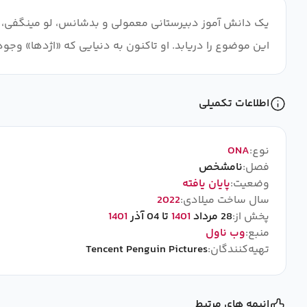
یک دانش آموز دبیرستانی معمولی و بدشانس، لو مینگفی، ی
این موضوع را دریابد. او تاکنون به دنیایی که «اژدها» وج
اطلاعات تکمیلی
نوع:
ONA
فصل:
نامشخص
وضعیت:
پایان یافته
سال ساخت میلادی:
2022
پخش از:
28 مرداد
1401
تا 04 آذر
1401
منبع:
وب ناول
تهیه‌کنندگان:
Tencent Penguin Pictures
انیمه های مرتبط