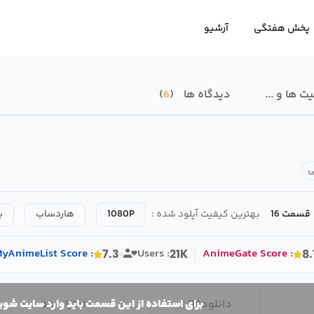
پخش هفتگی
آرشیو
 ها و ...
دیدگاه ها
6
ی
قسمت 16
بهترین کیفیت آپلود شده :
1080P
هاردساب
ب
MyAnimeList
Score
:
Users :
AnimeGate
Score
:
7.3
21K
8.
دانلود
16
/
امتیاز بده
برای استفاده از این قسمت باید وارد سایت شوی