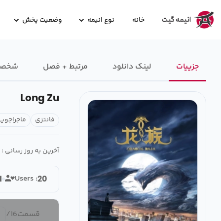
خانه
نوع انیمه
وضعیت پخش
جزییات
لینک دانلود
مرتبط + فصل
شخصیت
Long Zu
فانتزی
ماجراجوی
آخرین به روز رسانی :
Users :
1
20
قسمت
16
/