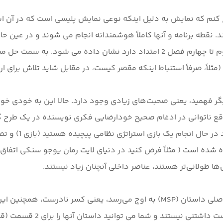
ح کنم که نمایش به دلیل اینکه نوعی نمایش پلیسی است که در آن ا
 نقطه برنامه و آنها کاملاً هوشمندانه انجام می شوند و در عین حال
بهترین وجه در قوس داستانی "yuki onna" که از قسمت دوم تا چهارم فصل 2 امتداد 
ع ناتوانی در ادغام صحیح خودارضایی فکری نویسنده در یک طرح گس
نده شده است ( مثلاً فرض کنید در دنیای لایت رمان یوجو سنکی اتفا
قوس داستانی yuki onna فوق‌الذکر، که با آن نقطه فروش اصلی داستان (MSP) به اوج