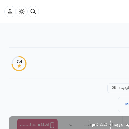
7.4
ازدید :
2K
M
د
ورود
ثبت نام
انتخاب وضعیت
اضافه به لیست