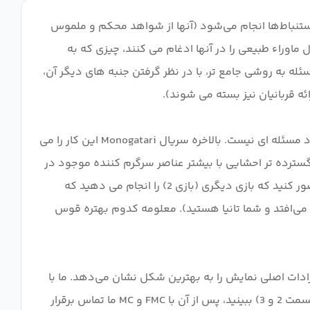
ستنباط‌ها انجام می‌شود (آنها از شواهد محکم و ملموس
 ماوراء طبیعی را در آنها ادغام می کنند، چیزی که به
دارد نشان داده می شود. به سمت حل مسئله به روشی جامع تر، با در نظر گرفتن جنبه های دیگر آن،
در عوض می‌توان نقص نمایش را از یک انتقاد بسیار رایج دیگر فهمید، یعنی صحبت‌های زیادی وجود دارد. حالا این به خودی خود مسئله ای نیست. بالاخره سریال Monogatari این کار را می
ترده تر احشایی با بیشتر عناصر سرگرم کننده موجود در
آن است. برای ارائه یک مثال ساده و ساده از ایده، تصور کنید در حال انجام یک بازی استراتژی نظامی پیچیده هستید (بازی 1) و تصور کنید که بازی دیگری (بازی 2) را انجام می دهید که
ق می‌افتد و شما تانیا هستید). معلومه کدوم بهتره قوس
 می‌رسد، یعنی کسر نادرست، همچنین ایرادات اصلی نمایش را به بهترین شکل نشان می‌دهد. ما با
یک یوکی اونا و عزیزش آشنا شدیم که هر دو برای شما دوست داشتنی نیستند و شما می توانید داستان آنها را برای 2 قسمت (قسمت 2 و 3) ببینید، پس از آن با FMC و MC ما تماس برقرار