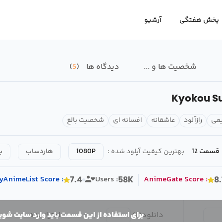
پخش هفتگی
آرشیو
شخصیت ها و ...
دیدگاه ها
5
Kyokou Su
یعی
رازآلود
عاشقانه
افسانه‌ ای
شخصیت بالغ
قسمت 12
بهترین کیفیت آپلود شده :
1080P
هاردساب
ب
yAnimeList
Score
:
Users :
AnimeGate
Score
:
7.4
58K
8.
دانلود
12
/
امتیاز بده
برای استفاده از این قسمت باید وارد سایت شوی