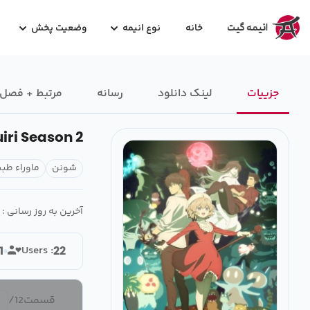
خانه
نوع انیمه
وضعیت پخش
جزییات
لینک دانلود
رسانه‌
مرتبط + فصل
iri Season 2
شونن
ماوراء طب
آخرین به روز رسانی :
Users :
1
22
قسمت
12
/