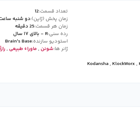
تعداد قسمت:
12
زمان پخش (ژاپن):
دو شنبه ساعت 1:05
زمان هر قسمت:
25 دقیقه
رده سنی:
R - بالای ۱۷ سال
استودیو سازنده:
Brain's Base
ژانر ها:
شونن
,
ماوراء طبیعی
,
راز
Kodansha
,
KlockWorx
,