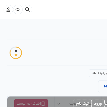
8
ازدید :
4K
M
د
ورود
ثبت نام
انتخاب وضعیت
اضافه به لیست