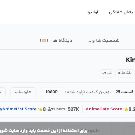
پخش هفتگی
آرشیو
شخصیت ها و ...
دیدگاه ها
35
Ki
عاشقانه
شوجو
قسمت 25
بهترین کیفیت آپلود شده :
1080P
هاردساب
ب
yAnimeList
Score
:
Users :
AnimeGate
Score
:
8
527K
8.
دانلود
25
/
امتیاز بده
برای استفاده از این قسمت باید وارد سایت شوی