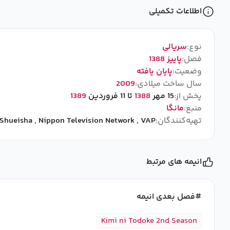
اطلاعات تکمیلی
نوع:
سریالی
فصل:
پاییز 1388
وضعیت:
پایان یافته
سال ساخت میلادی:
2009
پخش از:
15 مهر
1388
تا 11 فروردین
1389
منبع:
مانگا
تهیه‌کنندگان:
VAP
,
Nippon Television Network
,
Shueisha
انیمه های مرتبط
فصل بعدی انیمه
Kimi ni Todoke 2nd Season