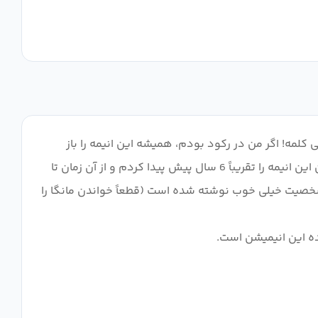
 کلمه! اگر من در رکود بودم، همیشه این انیمه را باز
می‌کردم، زیرا واقعاً هرگز خسته کننده نمی‌شود. + من یک علاقه‌مند به دبیرستان شوجو هستم، بنابراین این یک امتیاز است. من این انیمه را تقریباً 6 سال پیش پیدا کردم و از آن زمان تا
ا نمی توانید آن را ببینید، اما هر. تنها. شخصیت خیلی خوب نوشته شده است (قطعاً خواندن مانگا را