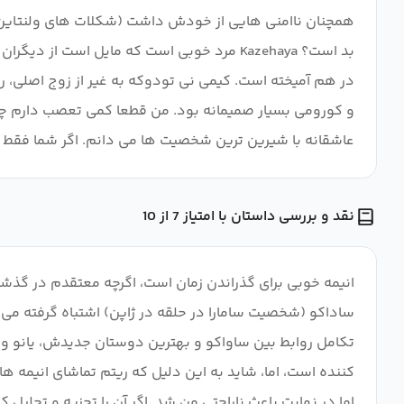
همچنان ناامنی هایی از خودش داشت (شکلات های ولنتاین). حا
بد است؟ Kazehaya مرد خوبی است که مایل است
در هم آمیخته است. کیمی نی تودوکه به غیر از زوج اصلی، روا
عاشقانه با شیرین ترین شخصیت ها می دانم. اگر شما فقط ع
نقد و بررسی داستان با امتیاز 7 از 10
انیمه خوبی برای گذراندن زمان است، اگرچه معتقدم در گذشت
ساداکو (شخصیت سامارا در حلقه در ژاپن) اشتباه گرفته می
تکامل روابط بین ساواکو و بهترین دوستان جدیدش، یانو و چ
کننده است، اما، شاید به این دلیل که ریتم تماشای انیمه ها