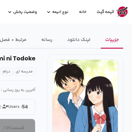
خانه
نوع انیمه
وضعیت پخش
جزییات
لینک دانلود
رسانه‌
مرتبط + فصل
mi ni Todoke
مدرسه ای
درام
آخرین به روز رسانی :
Users :
2
54
قسمت
25
/