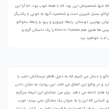
که تنها شخصیتش این بود که با همه خوب بود، اما آیا این
 برای ساواکو بسیار شیرین است و شخصیت آنها به خوبی با یکدیگر
وان بهترین دوستان، رابطه چیزورو و ریو، و رابطه ساواکو
و کورومی بسیار صمیمانه بود. من قطعا کمی تعصب دارم چون این یکی از اولین انیمه هایی بود که تماشا کردم، اما حتی در بازبینی ها هنوز هم Kimi ni Todoke را یک داستان گرم و
 لذت خواهید برد.
کو را دنبال می کنیم که به دلیل ظاهر ترسناکش اغلب با
و در واقع این اتفاق می افتد. این روایت به نشان دادن
هایا، ادامه می دهد. برای من، تماشای این انیمه سرگرم
برای کسانی که این را به عنوان یک مشکل نمی بینند، خوب،
اما در نهایت باعث ناراحتی من شد. اگر آن را تجزیه و تحلیل کنیم، در 25 قسمت حداکثر دو نقطه اوج اصلی وجود دارد، شایعات و کورومی، و هر کدام حدود 6 قسمت طول می کشد، راستش