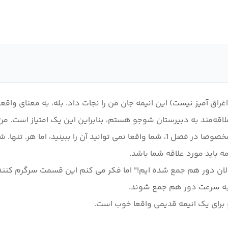
راق آمیز نیست) این انیمه جان من را نجات داد. بله، به معنای واقعی
کنون انیمه عاشقانه شوجو مورد علاقه من است. در انیمه، مخصوصا در فصل 1، شما واقع