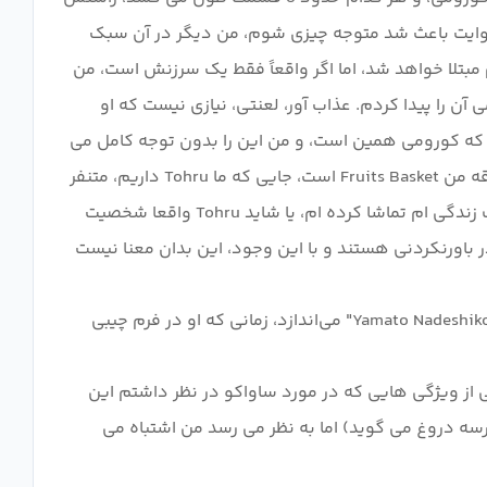
ن روایت باعث شد متوجه چیزی شوم، من دیگر در آن سبک
 مبتلا خواهد شد، اما اگر واقعاً فقط یک سرزنش است، من
ن را پیدا کردم. عذاب آور، لعنتی، نیازی نیست که او
که کورومی همین است، و من این را بدون توجه کامل می
گویم در مورد رنجی که می‌گوید متحمل شده است، پس از همه این‌ها او هنوز یک شرور است. وقتی یکی از انیمه های مورد علاقه من Fruits Basket است، جایی که ما Tohru داریم، متنفر
بودن از این سبک گریه کردن شخصیت اصلی کودک کمی ریاکارانه است، شاید به این دلیل است که من آن را در زمان های مختلف زندگی ام تماشا کرده ام، یا شاید Tohru واقعا شخصیت
 چقدر باورنکردنی هستند و با این وجود، این بدان معنا نیست
نکته: یکی از چیزهایی که در ابتدا واقعاً برای من جالب بود این بود که چگونه ظاهر ساواکو مرا به یاد سوناکو از "Yamato Nadeshiko Shichihenge" می‌اندازد، زمانی که او در فرم چیبی
را تماشا کردم و بسیار ناامید هستم، یکی از ویژگی هایی که در مورد ساواکو در نظر داشتم این
مدرسه دروغ می گوید) اما به نظر می رسد من اشتباه می