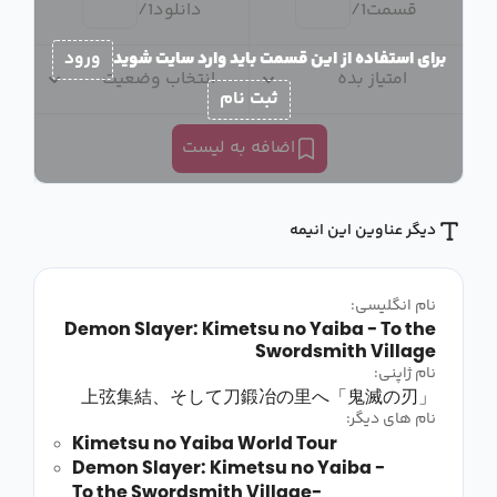
قسمت
1
/
دانلود
1
/
برای استفاده از این قسمت باید وارد سایت شوید
ورود
امتیاز بده
انتخاب وضعیت
ثبت نام
اضافه به لیست
دیگر عناوین این انیمه
نام انگلیسی:
Demon Slayer: Kimetsu no Yaiba - To the
Swordsmith Village
نام ژاپنی:
「鬼滅の刃」上弦集結、そして刀鍛冶の里へ
نام های دیگر:
Kimetsu no Yaiba World Tour
Demon Slayer: Kimetsu no Yaiba -
To the Swordsmith Village-