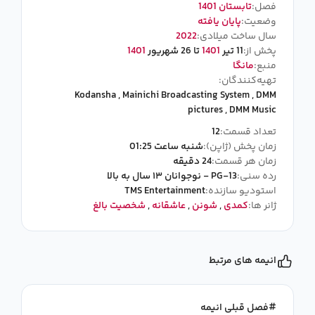
فصل:
تابستان 1401
وضعیت:
پایان یافته
سال ساخت میلادی:
2022
پخش از:
11 تیر
1401
تا 26 شهریور
1401
منبع:
مانگا
تهیه‌کنندگان:
Kodansha
,
Mainichi Broadcasting System
,
DMM
pictures
,
DMM Music
تعداد قسمت:
12
زمان پخش (ژاپن):
شنبه ساعت 01:25
زمان هر قسمت:
24 دقیقه
رده سنی:
PG-13 - نوجوانان ۱۳ سال به بالا
استودیو سازنده:
TMS Entertainment
ژانر ها:
کمدی
,
شونن
,
عاشقانه
,
شخصیت بالغ
انیمه های مرتبط
فصل قبلی انیمه