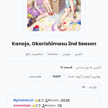
Kanojo, Okarishimasu 2nd Season
کمدی
شونن
عاشقانه
شخصیت بالغ
آخرین به روز رسانی :
قسمت 12
بهترین کیفیت آپلود شده :
1080P
هاردساب
بازدید :
3K
MyAnimeList
:
Users :
6.7
203K
AnimeGate
:
Users :
7.7
78