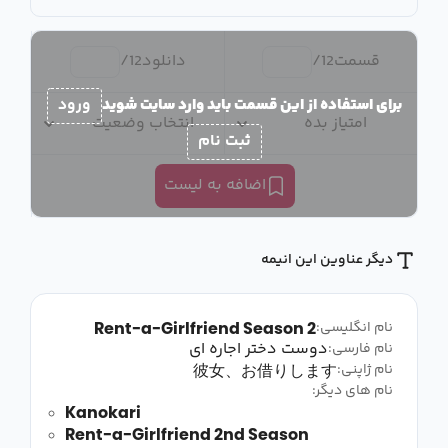
قسمت
12
/
دانلود
12
/
برای استفاده از این قسمت باید وارد سایت شوید
ورود
امتیاز بده
انتخاب وضعیت
ثبت نام
اضافه به لیست
دیگر عناوین این انیمه
Rent-a-Girlfriend Season 2
نام انگلیسی:
دوست دختر اجاره ای
نام فارسی:
彼女、お借りします
نام ژاپنی:
نام های دیگر:
Kanokari
Rent-a-Girlfriend 2nd Season