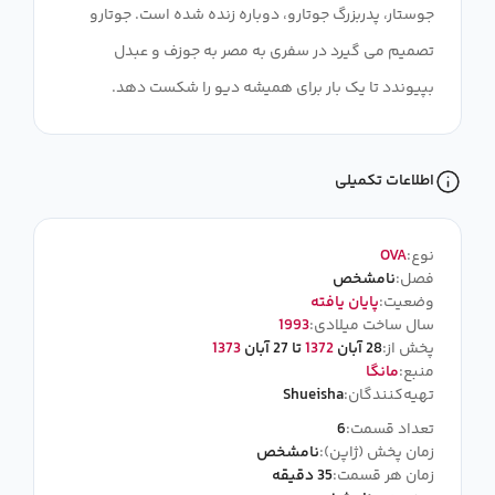
جوستار، پدربزرگ جوتارو، دوباره زنده شده است. جوتارو
تصمیم می گیرد در سفری به مصر به جوزف و عبدل
بپیوندد تا یک بار برای همیشه دیو را شکست دهد.
اطلاعات تکمیلی
نوع:
OVA
فصل:
نامشخص
وضعیت:
پایان یافته
سال ساخت میلادی:
1993
پخش از:
28 آبان
1372
تا 27 آبان
1373
منبع:
مانگا
تهیه‌کنندگان:
Shueisha
تعداد قسمت:
6
زمان پخش (ژاپن):
نامشخص
زمان هر قسمت:
35 دقیقه