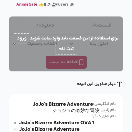
AnimeGate
:
Users :
8.7
9
قسمت
6
/
دانلود
6
/
برای استفاده از این قسمت باید وارد سایت شوید
ورود
امتیاز بده
انتخاب وضعیت
ثبت نام
اضافه به لیست
دیگر عناوین این انیمه
JoJo's Bizarre Adventure
نام انگلیسی:
ジョジョの奇妙な冒険
نام ژاپنی:
نام های دیگر:
JoJo's Bizarre Adventure OVA 1
JoJo's Bizarre Adventure