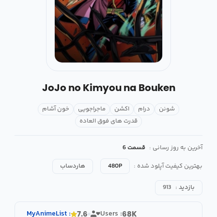
JoJo no Kimyou na Bouken
شونن
درام
اکشن
ماجراجویی
خون آشام
قدرت های فوق العاده
آخرین به روز رسانی :
قسمت 6
بهترین کیفیت آپلود شده :
480P
هاردساب
بازدید :
913
MyAnimeList
:
Users :
7.6
68K