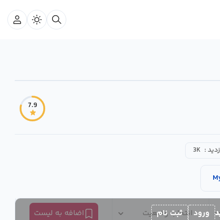
7.9
زدید :
3K
M
د
ورود
ثبت نام
انتخاب وضعیت
اضافه به لیست