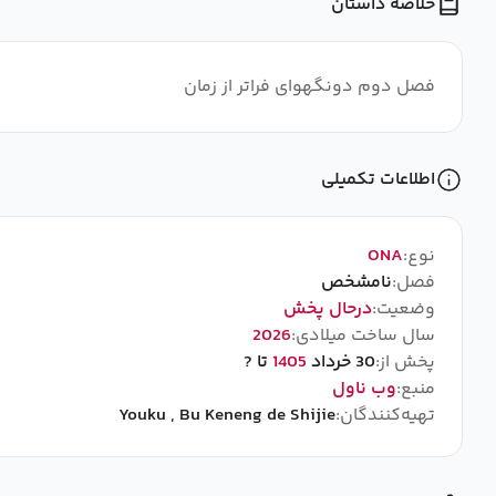
خلاصه داستان
فصل دوم دونگهوای فراتر از زمان
اطلاعات تکمیلی
نوع:
ONA
فصل:
نامشخص
وضعیت:
درحال پخش
سال ساخت میلادی:
2026
پخش از:
30 خرداد
1405
تا ?
منبع:
وب ناول
تهیه‌کنندگان:
Bu Keneng de Shijie
,
Youku