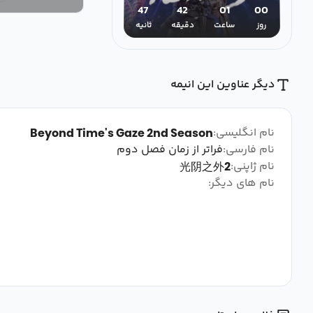
47
42
01
00
روز
ساعت
دقیقه
ثانیه
دیگر عناوین این انیمه
نام انگلیسی:
Beyond Time's Gaze 2nd Season
نام فارسی:
فراتر از زمان فصل دوم
نام ژاپنی:
光阴之外2
نام های دیگر: