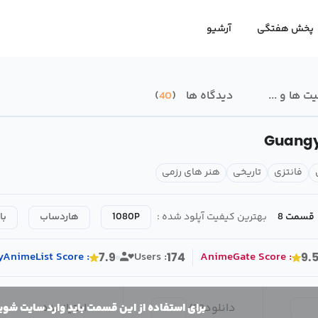
پخش هفتگی
آرشیو
 ها و ...
دیدگاه ها
40
Guangy
فانتزی
تاریخی
هنر های رزمی
قسمت 8
بهترین کیفیت آپلود شده :
1080P
هاردساب
با
yAnimeList
Score
:
Users :
AnimeGate
Score
:
7.9
174
9.
دانلود
52
/
امتیاز بده
برای استفاده از این قسمت باید وارد سایت شوی