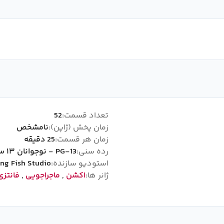
تعداد قسمت:
52
زمان پخش (ژاپن):
نامشخص
زمان هر قسمت:
25 دقیقه
رده سنی:
PG-13 - نوجوانان ۱۳ سال به بالا
استودیو سازنده:
ing Fish Studio
ژانر ها:
اکشن
,
ماجراجویی
,
فانتزی