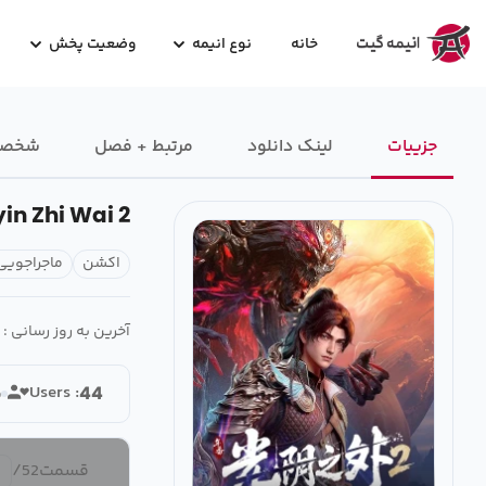
خانه
نوع انیمه
وضعیت پخش
جزییات
لینک دانلود
مرتبط + فصل
شخصیت
in Zhi Wai 2
اکشن
ماجراجویی
آخرین به روز رسانی :
Users :
5
44
قسمت
52
/