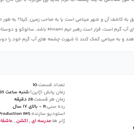
ق به کاشف آن و شهر مینامی است یا به صاحب زمین، کیتا؟ به طور طب
کبریت کرلینگ است! از آنجایی که ساتوکو موسس چشمه ه
 دهند و به مینامی کمک کنند تا شهرت چشمه های آب گرم خود را دوبا
تعداد قسمت:
10
زمان پخش (ژاپن):
شنبه ساعت 01:35
زمان هر قسمت:
28 دقیقه
رده سنی:
R - بالای ۱۷ سال
استودیو سازنده:
Production IMS
ژانر ها:
مدرسه ای
,
اکشن
,
عاشقان