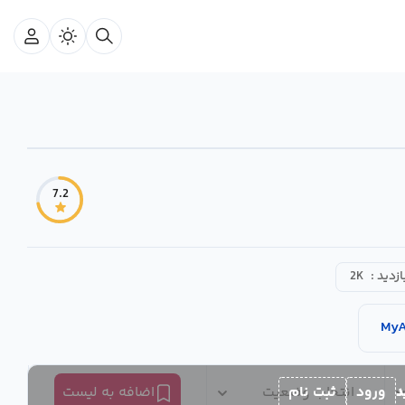
7.2
ازدید :
2K
MyA
د
ورود
ثبت نام
انتخاب وضعیت
اضافه به لیست