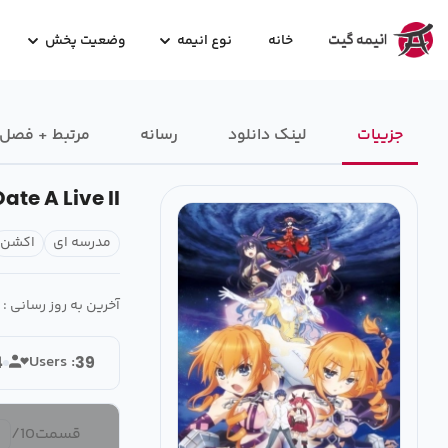
خانه
نوع انیمه
وضعیت پخش
جزییات
لینک دانلود
رسانه‌
مرتبط + فصل
Date A Live II
مدرسه ای
اکشن
آخرین به روز رسانی :
Users :
4
39
قسمت
10
/