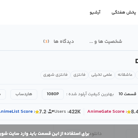
پخش هفتگی
آرشیو
شخصیت ها و ...
دیدگاه ها
3
عاشقانه
علمی تخیلی
فانتزی
فانتزی شهری
قسمت 10
بهترین کیفیت آپلود شده :
1080P
هاردساب
ب
nimeList
Score
:
Users :
AnimeGate
Score
:
7.2
422K
8.
دانلود
10
/
امتیاز بده
برای استفاده از این قسمت باید وارد سایت شوی