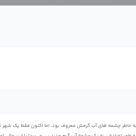
نی به خاطر چشمه های آب گرمش معروف بود، اما اکنون فقط یک شهر 
ه طور تصادفی به یک چشمه آب گرم جدید پی می‌برد! با این حال، او