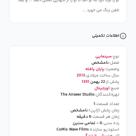
او را ترک کرد به او آمد تا او را از تنهایی تسلی دهد ... و بعد
تلفن زنگ می خورد ...
اطلاعات تکمیلی
نوع:
سینمایی
فصل:
نامشخص
وضعیت:
پایان یافته
سال ساخت میلادی:
2013
پخش از:
22 بهمن
1391
منبع:
اورجینال
تهیه‌کنندگان:
The Answer Studio
تعداد قسمت:
1
زمان پخش (ژاپن):
نامشخص
زمان هر قسمت:
6 دقیقه
رده سنی:
G - تمامی سنین
استودیو سازنده:
CoMix Wave Films