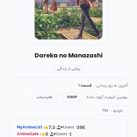
Dareka no Manazashi
برشی از زندگی
آخرین به روز رسانی :
قسمت 1
بهترین کیفیت آپلود شده :
1080P
هاردساب
بازدید :
793
MyAnimeList
:
Users :
7.3
39K
AnimeGate
:
Users :
9
1