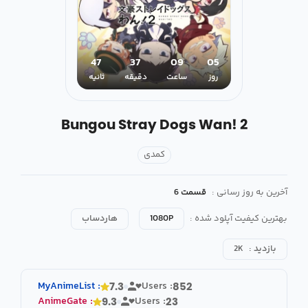
47
37
09
05
روز
ساعت
دقیقه
ثانیه
Bungou Stray Dogs Wan! 2
کمدی
آخرین به روز رسانی :
قسمت 6
بهترین کیفیت آپلود شده :
1080P
هاردساب
بازدید :
2K
MyAnimeList
:
Users :
7.3
852
AnimeGate
:
Users :
9.3
23