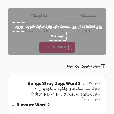
قسمت
12
/
دانلود
12
/
برای استفاده از این قسمت باید وارد سایت شوید
ورود
امتیاز بده
انتخاب وضعیت
ثبت نام
اضافه به لیست
دیگر عناوین این انیمه
Bungo Stray Dogs Wan! 2
نام انگلیسی:
سگ‌های ولگرد بانگو: وان! ۲
نام فارسی:
文豪ストレイドッグスわん！2
نام ژاپنی:
نام های دیگر:
Bunsuto Wan! 2