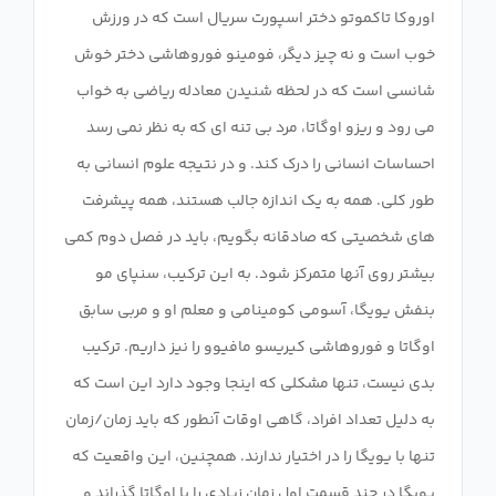
اوروکا تاکموتو دختر اسپورت سریال است که در ورزش
خوب است و نه چیز دیگر، فومینو فوروهاشی دختر خوش
شانسی است که در لحظه شنیدن معادله ریاضی به خواب
می رود و ریزو اوگاتا، مرد بی تنه ای که به نظر نمی رسد
احساسات انسانی را درک کند. و در نتیجه علوم انسانی به
طور کلی. همه به یک اندازه جالب هستند، همه پیشرفت
های شخصیتی که صادقانه بگویم، باید در فصل دوم کمی
بیشتر روی آنها متمرکز شود. به این ترکیب، سنپای مو
بنفش یویگا، آسومی کومینامی و معلم او و مربی سابق
اوگاتا و فوروهاشی کیریسو مافیوو را نیز داریم. ترکیب
بدی نیست، تنها مشکلی که اینجا وجود دارد این است که
به دلیل تعداد افراد، گاهی اوقات آنطور که باید زمان/زمان
تنها با یویگا را در اختیار ندارند. همچنین، این واقعیت که
یویگا در چند قسمت اول زمان زیادی را با اوگاتا گذراند و