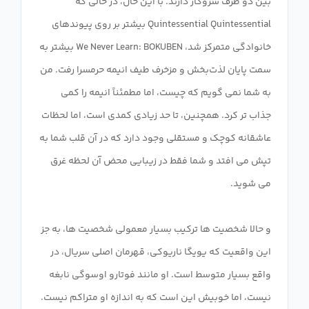
بین دو طرف سروکار دارند. با این حال، در حالی که
Quintessential Quintessential بیشتر بر روی پیوندهای
خانوادگی متمرکز شد، We Never Learn: BOKUBEN بیشتر به
سمت پایان لذت‌بخش و مزخرف طیف انیمه حرمسرا رفت. من
به شما نمی گویم که چیست، اما مطمئناً انیمه را کمی
جذاب تر کرد. همچنین، تا حد زیادی کمدی است، اما لحظات
عاشقانه کوچک و مستقلی وجود دارد که در آن قلب شما به
تپش می افتد و شما فقط در زیبایی محض آن لحظه غرق
و حالا شخصیت ها ترکیب بسیار معمولی شخصیت ها، به جز
این واقعیت که یویگا ناریوکی، قهرمان اصلی سریال، در
واقع بسیار متوسط ​​است. او مانند فوتارو اوسوگی نابغه
نیست، اما خوبیش این است که به اندازه او متراکم نیست.