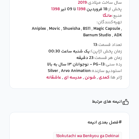
سال ساخت میلادی:
2019
پخش از:
18 فروردین
1398
تا 09 تیر
1398
منبع:
مانگا
تهیه‌کنندگان:
Aniplex
,
Movic
,
Shueisha
,
BS11
,
Magic Capsule
,
Barnum Studio
,
ADK
تعداد قسمت:
13
زمان پخش (ژاپن):
یک شنبه ساعت 00:30
زمان هر قسمت:
23 دقیقه
رده سنی:
PG-13 - نوجوانان ۱۳ سال به بالا
استودیو سازنده:
Arvo Animation
,
Silver
ژانر ها:
کمدی
,
شونن
,
مدرسه ای
,
عاشقانه
انیمه های مرتبط
فصل بعدی انیمه
Bokutachi wa Benkyou ga Dekinai!