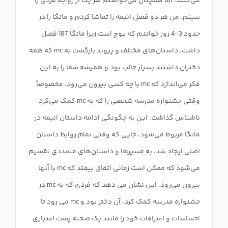
می‌کنند، اما همچنان می‌خواستم هر یک از روابط فردی را
ببینم. من هر دو فصل انیمه را تماشا کردم و مانگا را در
حدود 3-4 روز خواندم که پوچ است زیرا مانگا 187 فصل
داشت. داستان‌های مختلف و پیوند بازگشت به mc که همه
دختران داشتند بسیار جالب بود و همیشه شما را به این
فکر می‌اندازد که mc با چه کسی بیرون می‌رود، مخصوصاً
وقتی جشنواره مدرسه شخصی را که به mc کمک می‌کرد
ناشناس گذاشت. این به چگونگی ادامه داستان انیمه در
مانگا مربوط می‌شود، جایی که وقتی تمام روابط داستان
اصلی ایجاد شد، به مسیرها و داستان‌های متعددی تقسیم
می‌شود که ممکن است زمانی اتفاق بیفتد که mc با آنها
بیرون می‌رود. این نشان می دهد که فردی که به mc در
جشنواره مدرسه کمک کرد، آن دختر بود و mc می رود تا
احساسات و اعترافات خود را مانند یک صحنه پست اعتباری