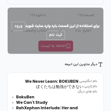
قسمت
13
/
دانلود
13
/
برای استفاده از این قسمت باید وارد سایت شوید
ورود
امتیاز بده
انتخاب وضعیت
ثبت نام
اضافه به لیست
دیگر عناوین این انیمه
We Never Learn: BOKUBEN
نام انگلیسی:
ぼくたちは勉強ができない
نام ژاپنی:
نام های دیگر:
BokuBen
We Can't Study
RahXephon Interlude: Her and