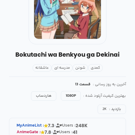
Bokutachi wa Benkyou ga Dekinai
کمدی
شونن
مدرسه ای
عاشقانه
آخرین به روز رسانی :
قسمت 13
بهترین کیفیت آپلود شده :
1080P
هاردساب
بازدید :
2K
MyAnimeList
:
Users :
7.3
248K
AnimeGate
:
Users :
7.8
41