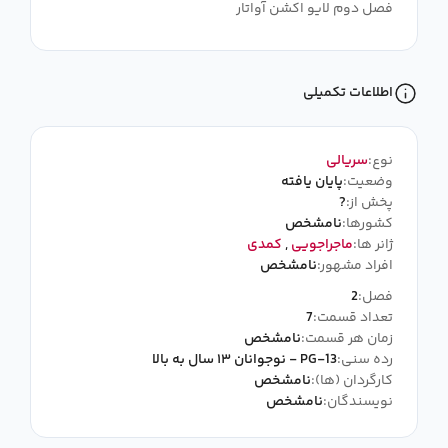
فصل دوم لایو اکشن آواتار
اطلاعات تکمیلی
نوع:
سریالی
وضعیت:
پایان یافته
پخش از:
?
کشورها:
نامشخص
ژانر ها:
ماجراجویی
,
کمدی
افراد مشهور:
نامشخص
فصل:
2
تعداد قسمت:
7
زمان هر قسمت:
نامشخص
رده سنی:
PG-13 - نوجوانان ۱۳ سال به بالا
کارگردان (ها):
نامشخص
نویسندگان:
نامشخص