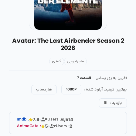
Avatar: The Last Airbender Season 2
2026
ماجراجویی
کمدی
آخرین به روز رسانی :
قسمت 7
بهترین کیفیت آپلود شده :
1080P
هاردساب
بازدید :
1K
Imdb
:
Users :
7.6
6,514
AnimeGate
:
Users :
5
2