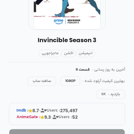
Invincible Season 3
انیمیشن
اکشن
ماجراجویی
آخرین به روز رسانی :
قسمت 8
بهترین کیفیت آپلود شده :
1080P
سافت ساب
بازدید :
6K
Imdb
:
Users :
8.7
275,497
AnimeGate
:
Users :
9.3
52