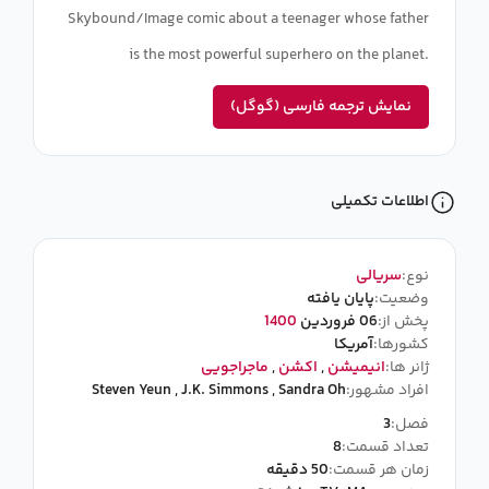
Skybound/Image comic about a teenager whose father
is the most powerful superhero on the planet.
نمایش ترجمه فارسی (گوگل)
اطلاعات تکمیلی
نوع:
سریالی
وضعیت:
پایان یافته
پخش از:
06 فروردین
1400
کشورها:
آمریکا
ژانر ها:
انیمیشن
,
اکشن
,
ماجراجویی
افراد مشهور:
Sandra Oh
,
J.K. Simmons
,
Steven Yeun
فصل:
3
تعداد قسمت:
8
زمان هر قسمت:
50 دقیقه