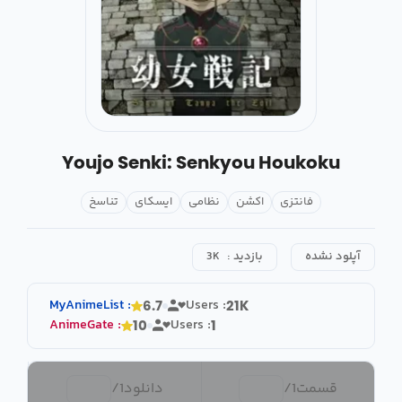
Youjo Senki: Senkyou Houkoku
فانتزی
اکشن
نظامی
ایسکای
تناسخ
آپلود نشده
بازدید :
3K
MyAnimeList
:
Users :
6.7
21K
AnimeGate
:
Users :
10
1
قسمت
1
/
دانلود
1
/