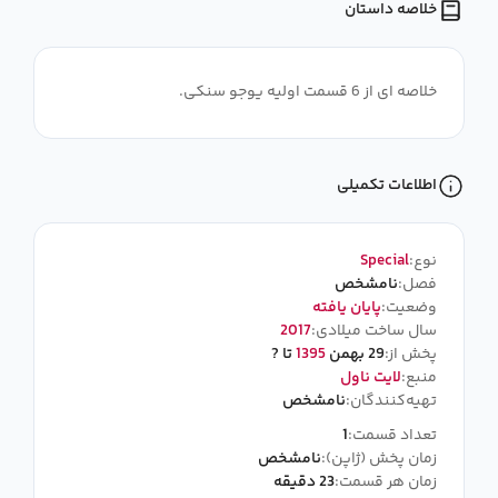
خلاصه داستان
خلاصه ای از 6 قسمت اولیه یوجو سنکی.
اطلاعات تکمیلی
نوع:
Special
فصل:
نامشخص
وضعیت:
پایان یافته
سال ساخت میلادی:
2017
پخش از:
29 بهمن
1395
تا ?
منبع:
لایت ناول
تهیه‌کنندگان:
نامشخص
تعداد قسمت:
1
زمان پخش (ژاپن):
نامشخص
زمان هر قسمت:
23 دقیقه