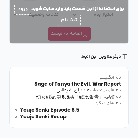
برای استفاده از این قسمت باید وارد سایت شوید
ورود
امتیاز بده
انتخاب وضعیت
ثبت نام
اضافه به لیست
دیگر عناوین این انیمه
نام انگلیسی:
Saga of Tanya the Evil: War Report
حماسه تانیای شیطانی
نام فارسی:
幼女戦記 第6.5話「戦況報告」
نام ژاپنی:
نام های دیگر:
Youjo Senki Episode 6.5
Youjo Senki Recap