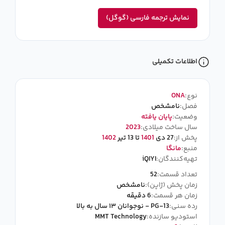
نمایش ترجمه فارسی (گوگل)
اطلاعات تکمیلی
نوع:
ONA
فصل:
نامشخص
وضعیت:
پایان یافته
سال ساخت میلادی:
2023
پخش از:
27 دی
1401
تا 13 تیر
1402
منبع:
مانگا
تهیه‌کنندگان:
iQIYI
تعداد قسمت:
52
زمان پخش (ژاپن):
نامشخص
زمان هر قسمت:
6 دقیقه
رده سنی:
PG-13 - نوجوانان ۱۳ سال به بالا
استودیو سازنده:
MMT Technology