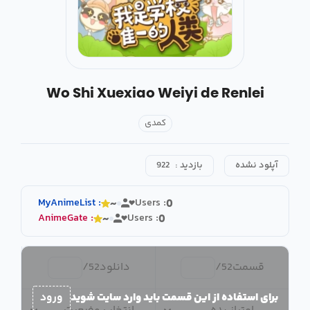
Wo Shi Xuexiao Weiyi de Renlei
کمدی
آپلود نشده
بازدید :
922
MyAnimeList
:
Users :
~
0
AnimeGate
:
Users :
~
0
قسمت
52
/
دانلود
52
/
برای استفاده از این قسمت باید وارد سایت شوید
ورود