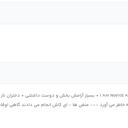
نقد و بررسی (نسخه کوتاه): به طور خلاصه: I Am NoVIcE ALcheMIST PROS + بسیار آرامش
ه خاطر می آورد --- منفی ها - ای کاش انجام می دادند گاهی اوقات