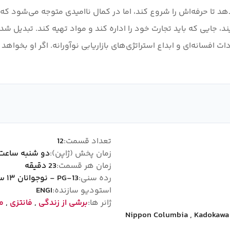
هد تا حرفه‌اش را شروع کند، اما در کمال ناامیدی متوجه می‌شود که
ند، جایی که باید تجارت خود را اداره کند و مواد تهیه کند. تبدیل ش
ت افسانه‌ای و ابداع استراتژی‌های بازاریابی نوآورانه. اگر او بخوا
تعداد قسمت:
12
زمان پخش (ژاپن):
دو شنبه ساعت 1:00
زمان هر قسمت:
23 دقیقه
رده سنی:
PG-13 - نوجوانان ۱۳ سال به بالا
استودیو سازنده:
ENGI
ژانر ها:
برشی از زندگی
,
فانتزی
,
م
Nippon Columbia
,
Kadokawa