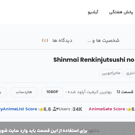
پخش هفتگی
آرشیو
شخصیت ها و ...
دیدگاه ها
6
Shinmai Renkinjutsushi no
نتزی
ماجراجویی
قسمت 12
بهترین کیفیت آپلود شده :
1080P
هاردساب
ب
yAnimeList
Score
:
Users :
AnimeGate
Score
:
6.6
34K
6
دانلود
12
/
امتیاز بده
برای استفاده از این قسمت باید وارد سایت شوی