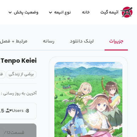
خانه
نوع انیمه
وضعیت پخش
جزییات
لینک دانلود
رسانه‌
مرتبط + فصل
 Tenpo Keiei
برشی از زندگی
فا
آخرین به روز رسانی :
Users :
.5
8
قسمت
12
/