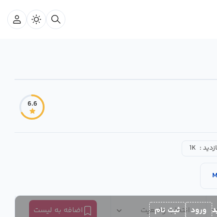
6.6
ازدید :
1K
M
د
ورود
ثبت نام
انتخاب وضعیت
اضافه به لیست