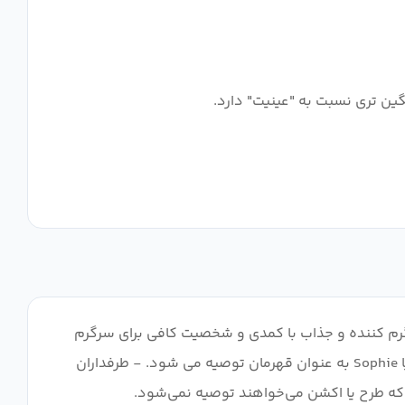
گرم کننده و جذاب با کمدی و شخصیت کافی برای سرگرم
نگه داشتن بیشتر طرفداران منفعل SoL است. برای: - طرفداران SoL - طرفداران سری بازی های Atelier، به ویژه طرفداران Ryza یا Sophie به عنوان قهرمان توصیه می شود. - طرفداران