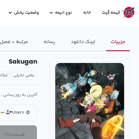
خانه
نوع انیمه
وضعیت پخش
جزییات
لینک دانلود
رسانه‌
مرتبط + فصل
Sakugan
علمی تخیلی
مکان
آخرین به روز رسانی :
Users :
~
0
قسمت
12
/