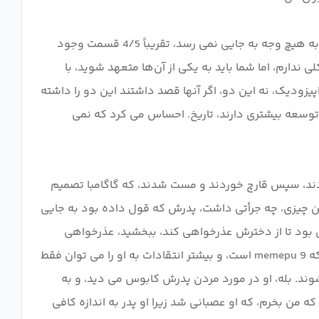
حالا، که خوب از بین رفته است، اجازه دهید بگویم که بعد از اولین قسمت من واقعاً دنبال این بودم که تاریخ به پایان برسد، اما به هیچ وجه به جایی نمی رسد، تقریباً 4/5 قسمت وجود
رم، اما شما باید به یکی از آن‌ها متعهد شوید، با
طی، یا یک اپیزودیک، نه این دو، اگر آنها قصد داشتند این دو را داشته
ند، و توسعه بیشتری دارند، تاریخ. احساس می کرد که نمی
ی کرد، فکر می کنم قسمت 5 و 6 بود، جایی که آنها سفر می کردند، سپس قارچ خوردند و مست شدند، که گاگامبا تصمیم
ین چیزی، چه جرأتی داشت، پدرش که قول داده بود به جایی
زی بود تا از دخترش عذرخواهی کند، ببخشید، عذرخواهی
کنم؟ عذرخواهی برای چی برای اینکه مطمئن شوید که آنها برای مسمومیت نمی میرند، کمی انحراف را انجام دادند؟ من می دانم که memepu 9 است، و بیشتر انتقادات به او را می توان فقط
 شوند. بله، او در مورد مردن پدرش کابوس می دید، و به
ه من بخرم، که او عصبانی شد زیرا او پدر به اندازه کافی