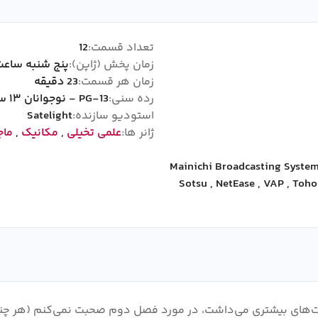
تعداد قسمت:
12
زمان پخش (ژاپن):
پنج شنبه ساعت :30
زمان هر قسمت:
23 دقیقه
رده سنی:
PG-13 - نوجوانان ۱۳ سال به بالا
استودیو سازنده:
Satelight
ژانر ها:
علمی تخیلی
,
مکانیک
,
ماج
Mainichi Broadcasting Syste
Sotsu
,
NetEase
,
VAP
,
Toho