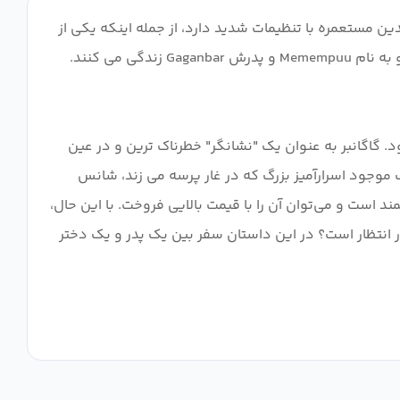
سیار دور، انسان ها به دنیای زیرزمینی عمیقی به نام هزارتو رانده شدند و شانه به شانه زندگی می کنند. Labyrinth چندین مستعمره با تنظیمات شدید دارد، از جمله اینکه یکی از
آنها دمای بسیار بالایی دارد، در حالی که دیگری پر از طلا و نقره است. در میان آنها، در مستعمره پینیین، یک دختر نه ساله کنجکاو به نام Memempuu و پدرش Gaganbar زندگی می کنند.
ود. گاگانبر به عنوان یک "نشانگر" خطرناک ترین و در عین
 موجود اسرارآمیز بزرگ که در غار پرسه می زند، شانس
د است و می‌توان آن را با قیمت بالایی فروخت. با این حال،
در انتظار است؟ در این داستان سفر بین یک پدر و یک دختر