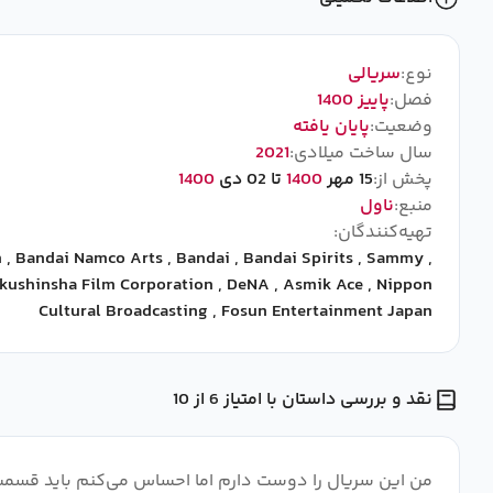
نوع:
سریالی
فصل:
پاییز 1400
وضعیت:
پایان یافته
سال ساخت میلادی:
2021
پخش از:
15 مهر
1400
تا 02 دی
1400
منبع:
ناول
تهیه‌کنندگان:
m
,
Bandai Namco Arts
,
Bandai
,
Bandai Spirits
,
Sammy
,
kushinsha Film Corporation
,
DeNA
,
Asmik Ace
,
Nippon
Cultural Broadcasting
,
Fosun Entertainment Japan
نقد و بررسی داستان با امتیاز 6 از 10