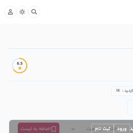
6.5
ازدید :
1K
د
ورود
ثبت نام
انتخاب وضعیت
اضافه به لیست