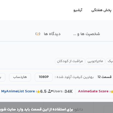
پخش هفتگی
آرشیو
شخصیت ها و ...
دیدگاه ها
2
یک
ماجراجویی
مراقبت از کودکان
قسمت 12
بهترین کیفیت آپلود شده :
1080P
هاردساب
ب
MyAnimeList
Score
:
Users :
AnimeGate
Score
:
6.5
34K
دانلود
12
/
امتیاز بده
برای استفاده از این قسمت باید وارد سایت شوی