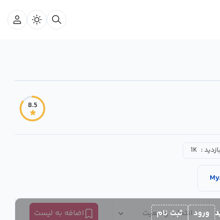
8.5
ازدید :
1K
My
د
ورود
ثبت نام
انتخاب وضعیت
اضافه به لیست