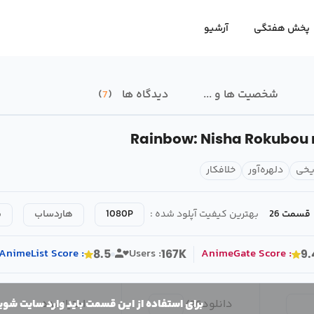
پخش هفتگی
آرشیو
شخصیت ها و ...
دیدگاه ها
7
Rainbow: Nisha Rokubou n
یخی
دلهره‌آور
خلافکار
قسمت 26
بهترین کیفیت آپلود شده :
1080P
هاردساب
ب
AnimeList
Score
:
Users :
AnimeGate
Score
:
8.5
167K
9.
دانلود
26
/
امتیاز بده
برای استفاده از این قسمت باید وارد سایت شوی