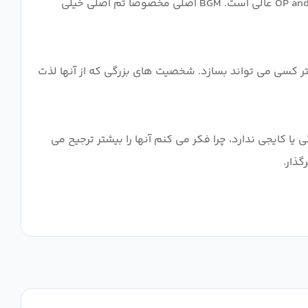
اما روزی که با Rainbow گذشت و می‌دانید که یکی از این نمایش‌هاست که با داشتن زمان برای ذوب کردن آن، بهتر شد. OP and Ending عالی است. BGM اصلی مخصوصا تم اصلی خیلی
گ. کیفیتی که کمتر کسی می تواند بسازد. شخصیت های بزرگی که از آنها لذت
یا کایجی ندارد، چرا فکر می کنم آنها را بیشتر ترجیح می