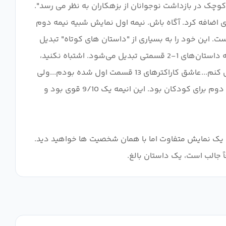
وچک در بازداشت نوجوانان از بزهکاران به نظر می رسد".
دی اضافه کرد. آگاه باش. نیمه اول نمایش شبیه نیمه دوم
ت. این خود را به بسیاری از "داستان های کوتاه" تبدیل
می کند که کودکانه و مستقل هستند و 13 قسمت دیگر از 1 داستان بر روی خود ساخته نمی شود ... نه. با نوشته‌های کودکانه به داستان‌های 1-2 قسمتی تبدیل می‌شود. اشتباه نکنید،
این وحشتناک نیست اما یک سیلی کامل است. اکنون تقریباً نوع دیگری از نمایش است. تمومش کردم چون نمیتونستم متوقفش کنم...عاشق کاراکترهای 13 قسمت اول شده بودم...ولی
هیچ نتیجه ای نداشت...اگه نیمه اول مثل نیمه دوم بود ازش میگذرم نمایش. مانند نوشته های نیمه اول برای بزرگسالان و نیمه دوم برای کودکان بود. این انیمه یک 9/10 قوی بود و
ان با یک نمایش متفاوت اما با همان شخصیت ها خواهید دید.