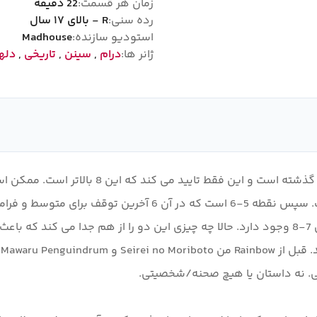
زمان هر قسمت:
22 دقیقه
رده سنی:
R - بالای ۱۷ سال
استودیو سازنده:
Madhouse
ژانر ها:
درام
,
سینن
,
تاریخی
,
دلهر