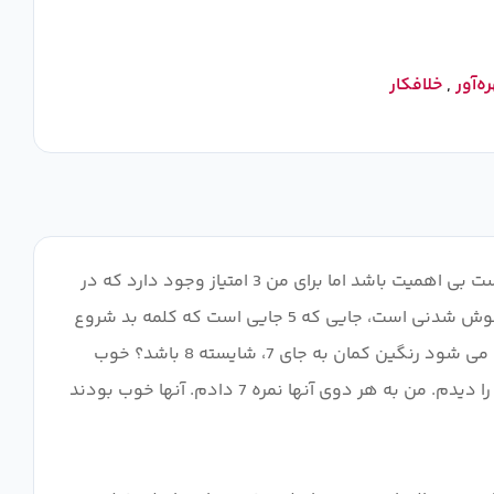
ه‌آور
,
خلافکار
من به این فکر می کردم که به این عدد 7 بدهم اما یک روز گذشته است و این فقط تایید می کند که این 8 بالاتر است. ممکن است بی اهمیت باشد اما برای من 3 امتیاز وجود دارد که در
آن تفاوت زیادی وجود دارد. 10 آشکار که یک نقطه VIP است. سپس نقطه 5-6 است که در آن 6 آخرین توقف برای متوسط ​​و فراموش شدنی است، جایی که 5 جایی است که کلمه بد شروع
به جا می کند و هر چه پایین تر می آیید بدتر می شود. سپس 7-8 وجود دارد. حالا چه چیزی این دو را از هم جدا می کند که باعث می شود رنگین کمان به جای 7، شایسته 8 باشد؟ خوب
برای من جایی است که انیمه حتی بعد از پایان با شما می ماند. قبل از Rainbow من Seirei no Moriboto و Mawaru Penguindrum را دیدم. من به هر دوی آنها نمره 7 دادم. آنها خوب بودند