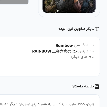
دیگر عناوین این انیمه
نام انگلیسی:
Rainbow
نام ژاپنی:
RAINBOW 二舎六房の七人
نام های دیگر:
خلاصه داستان
ژاپن، 1955: ماریو میناکامی به همراه پنج نوجوان د