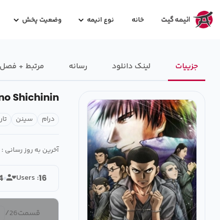
خانه
نوع انیمه
وضعیت پخش
جزییات
لینک دانلود
رسانه‌
مرتبط + فصل
o Shichinin
درام
سینن
تار
آخرین به روز رسانی :
Users :
4
16
قسمت
26
/