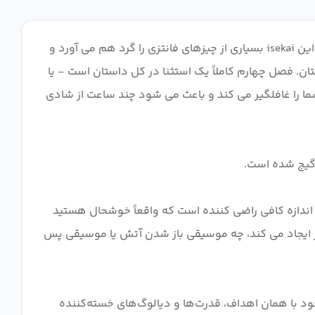
محیطی فانتزی از دنیای MMORPG مانند، روزنه های آتش، موسیقی پس زمینه زیبا، داستان خارق العاده و جوک های واقعا خوب. این isekai بسیاری از چیزهای فانتزی را گرد هم می آورد و
ان. فصل چهارم کاملاً یک استثنا در کل داستان است - یا
ما را غافلگیر می کند و باعث می شود چند ساعت از شادی
 اندازه کافی راضی کننده است که واقعاً خوشحال هستید
یز ایجاد می کند، چه موسیقی باز شدن آتش یا موسیقی پس
تمندترین موجود با همان اهداف، قدرت‌ها و دیالوگ‌های خسته‌کننده