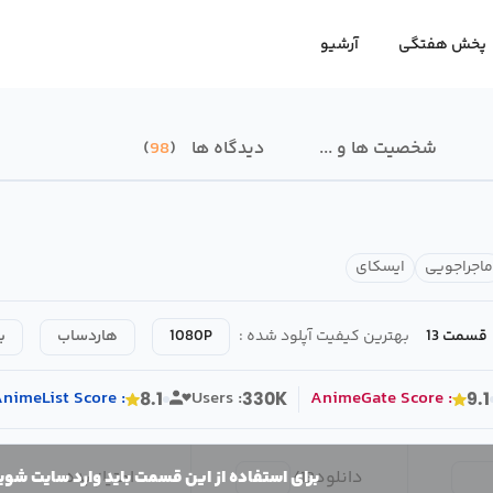
پخش هفتگی
آرشیو
شخصیت ها و ...
دیدگاه ها
98
ماجراجویی
ایسکای
قسمت 13
بهترین کیفیت آپلود شده :
1080P
هاردساب
ب
nimeList
Score
:
Users :
AnimeGate
Score
:
8.1
330K
9.1
دانلود
13
/
امتیاز بده
برای استفاده از این قسمت باید وارد سایت شوی