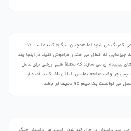
آه بله، طاعون اکثر انیمه های فانتزی امروزی: S1: خیلی سرگرم کننده است، اتفاقات زیادی رخ می دهد، پیشرفت های زیادی S2: کمی کمرنگ می شود اما همچنان سرگرم کننده است S3:
ا و همه چیزهایی که اتفاق می افتد را فراموش کنید. در اینجا چند
 پیچیده ای می سازند که مطلقاً هیچ ارزشی برای عامل
، پس چرا وقت صفحه نمایش را با آن تلف کنید. آه، و آن
 یک فیلم 90 دقیقه ای باشد.
از این دنباله برای Overlord احساس خستگی می کنم. به نظر می رسد داستان در حال کند شدن است، من داستان جنگ