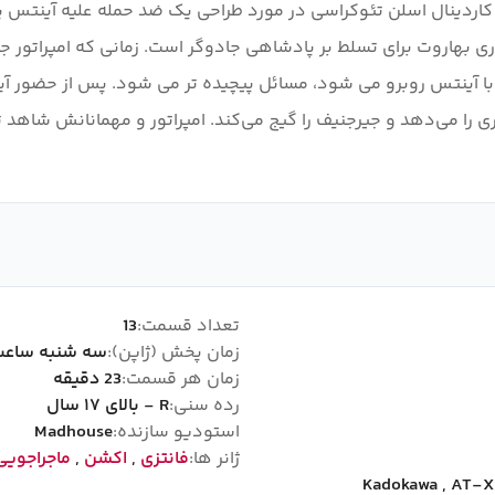
پراتوری بهاروت برای تسلط بر پادشاهی جادوگر است. زمانی که امپراتور ج
 با آینتس روبرو می شود، مسائل پیچیده تر می شود. پس از حضور 
توری را می‌دهد و جیرجنیف را گیج می‌کند. امپراتور و مهمانانش شا
تعداد قسمت:
13
زمان پخش (ژاپن):
سه شنبه ساعت :00
زمان هر قسمت:
23 دقیقه
رده سنی:
R - بالای ۱۷ سال
استودیو سازنده:
Madhouse
ژانر ها:
فانتزی
,
اکشن
,
ماجراجویی
Kadokawa
,
AT-X