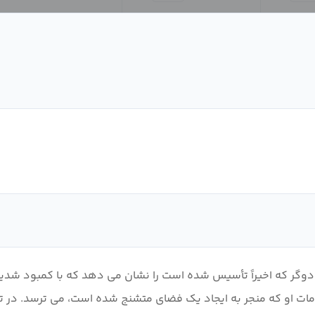
Overlord ، پایتخت پادشاهی جادوگر که اخیراً تأسیس شده است را نشان می دهد که 
د، اکنون از پادشاه خود، Ainz Ooal Gown، و اقدامات او که منجر به ایجاد یک فضای متشنج شده