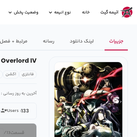
خانه
نوع انیمه
وضعیت پخش
جزییات
لینک دانلود
رسانه‌
مرتبط + فصل
Overlord IV
فانتزی
اکشن
آخرین به روز رسانی :
Users :
133
قسمت
13
/