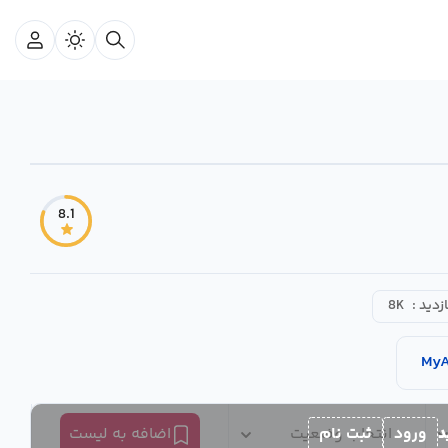
8.1
ازدید :
8K
MyA
د
ورود
ثبت نام
انتخاب وضعیت
اضافه به لیست