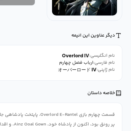
دیگر عناوین این انیمه
نام انگلیسی:
Overlord IV
نام فارسی:
ارباب فصل چهارم
نام ژاپنی:
オーバーロード IV
خلاصه داستان
قسمت چهارم بازی E-Rantel
پر رونق بو