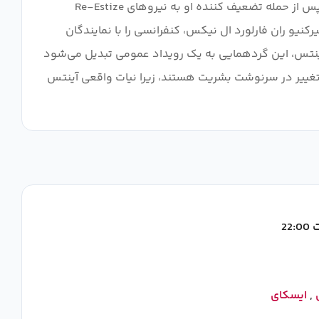
دیپلماتیک به شهر منصوب می کند. به طور همزمان، اعضای کاردینال اسلن تئوکراسی در مورد طراحی یک ضد حمله علیه آینتس پس از حمله تضعیف کننده او به نیروهای Re-Estize
یرکنیو ران فارلورد ال نیکس، کنفرانسی را با نمایندگان
آینتس، این گردهمایی به یک رویداد عمومی تبدیل می‌شود
هد تغییر در سرنوشت بشریت هستند، زیرا نیات واقعی آینتس
22
,
ایسکای