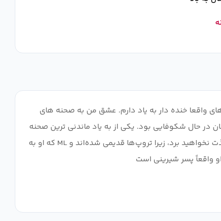
ه
ای واقعا خنده دار به یاد دارم. عشق من به صحنه های
ان در حال شکوفایی بود. یکی از به یاد ماندنی ترین صحنه
هایی که من را به این انیمه بازگرداند در قسمت 1 با شکوفه های گیلاس و ورود FL به مدرسه بود. اما فکر می‌کنم اکنون از آن لذت نخواهید برد، زیرا تروپ‌ها قدیمی شده‌اند و ML که او به