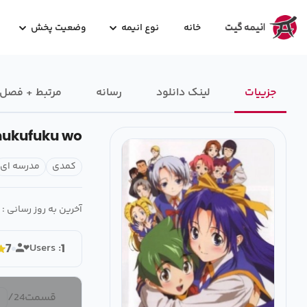
خانه
نوع انیمه
وضعیت پخش
جزییات
لینک دانلود
رسانه‌
مرتبط + فصل
ukufuku wo!
کمدی
مدرسه ای
آخرین به روز رسانی :
Users :
7
1
قسمت
24
/