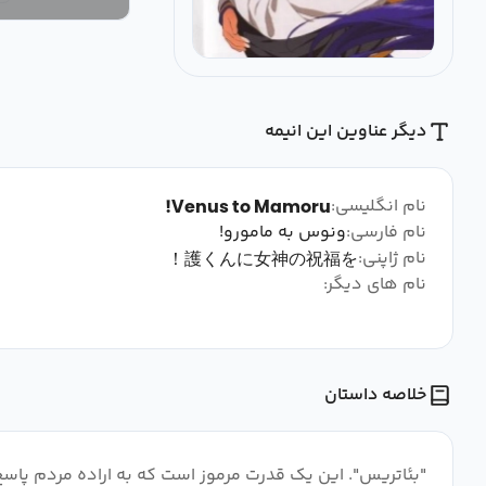
دیگر عناوین این انیمه
نام انگلیسی:
Venus to Mamoru!
نام فارسی:
ونوس به مامورو!
نام ژاپنی:
護くんに女神の祝福を！
نام های دیگر:
خلاصه داستان
"بئاتریس". این یک قدرت مرموز است که به اراده مردم پاس