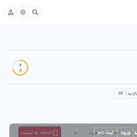
7
ازدید :
2K
د
ورود
ثبت نام
انتخاب وضعیت
اضافه به لیست