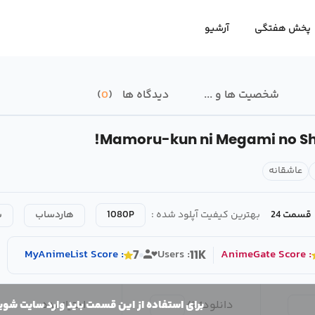
پخش هفتگی
آرشیو
شخصیت ها و ...
دیدگاه ها
0
Mamoru-kun ni Megami no Sh
عاشقانه
قسمت 24
بهترین کیفیت آپلود شده :
1080P
هاردساب
ب
MyAnimeList
Score
:
Users :
AnimeGate
Score
:
7
11K
دانلود
24
/
امتیاز بده
برای استفاده از این قسمت باید وارد سایت شوی