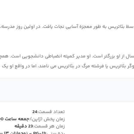
 بئاتریس به طور معجزه آسایی نجات یافت. در اولین روز مدرسه، او
ال از او بزرگتر است. او مدیر کمیته انضباطی دانشجویی است. همچنی
وگر بئاتریس یا فرشته مرگ در بئاتریس می نامند، اما در واقع او یک
تعداد قسمت:
24
زمان پخش (ژاپن):
جمعه ساعت 00:00
زمان هر قسمت:
23 دقیقه
رده سنی:
PG-13 - نوجوانان ۱۳ سال به بالا