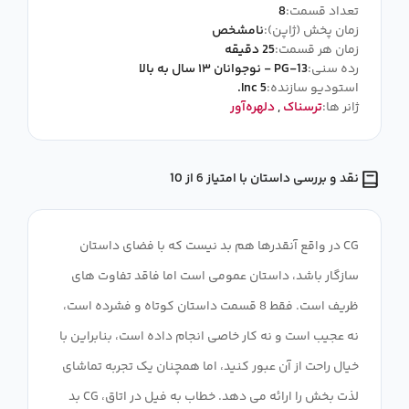
تعداد قسمت:
8
زمان پخش (ژاپن):
نامشخص
زمان هر قسمت:
25 دقیقه
رده سنی:
PG-13 - نوجوانان ۱۳ سال به بالا
استودیو سازنده:
5 Inc.
ژانر ها:
ترسناک
,
دلهره‌آور
نقد و بررسی داستان با امتیاز 6 از 10
CG در واقع آنقدرها هم بد نیست که با فضای داستان
سازگار باشد، داستان عمومی است اما فاقد تفاوت های
ظریف است. فقط 8 قسمت داستان کوتاه و فشرده است،
نه عجیب است و نه کار خاصی انجام داده است، بنابراین با
خیال راحت از آن عبور کنید، اما همچنان یک تجربه تماشای
لذت بخش را ارائه می دهد. خطاب به فیل در اتاق، CG بد