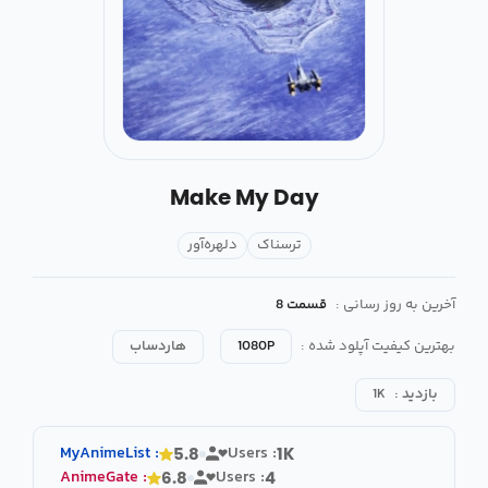
Make My Day
ترسناک
دلهره‌آور
آخرین به روز رسانی :
قسمت 8
بهترین کیفیت آپلود شده :
1080P
هاردساب
بازدید :
1K
MyAnimeList
:
Users :
5.8
1K
AnimeGate
:
Users :
6.8
4