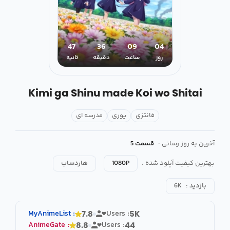
46
36
09
04
روز
ساعت
دقیقه
ثانیه
Kimi ga Shinu made Koi wo Shitai
فانتزی
یوری
مدرسه ای
آخرین به روز رسانی :
قسمت 5
بهترین کیفیت آپلود شده :
1080P
هاردساب
بازدید :
6K
MyAnimeList
:
Users :
7.8
5K
AnimeGate
:
Users :
8.8
44