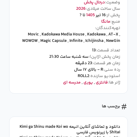
وضعیت:
درحال پخش
سال ساخت میلادی:
2026
پخش از:
16 تیر
1405
تا ?
منبع:
مانگا
تهیه‌کنندگان:
Movic
,
Kadokawa Media House
,
Kadokawa
,
AT-X
,
WOWOW
,
Magic Capsule
,
Infinite
,
Ichijinsha
,
NewGin
تعداد قسمت:
13
زمان پخش (ژاپن):
سه شنبه ساعت 21:30
زمان هر قسمت:
23 دقیقه
رده سنی:
R - بالای ۱۷ سال
استودیو سازنده:
ROLL2
ژانر ها:
فانتزی
,
یوری
,
مدرسه ای
برچسب ها
دانلود و تماشای آنلاین انیمه Kimi ga Shinu made Koi wo
Shitai با زیرنویس فارسی