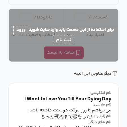
قسمت
13
/
دانلود
13
/
برای استفاده از این قسمت باید وارد سایت شوید
ورود
امتیاز بده
انتخاب وضعیت
ثبت نام
اضافه به لیست
دیگر عناوین این انیمه
نام انگلیسی:
I Want to Love You Till Your Dying Day
نام فارسی:
می‌خواهم تا روز مرگت دوستت داشته باشم
きみが死ぬまで恋をしたい
نام ژاپنی:
نام های دیگر: