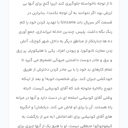
تا از توجه ناخواسته جلوگیری کند (زیرا گنج برای آنها بی
ارزش بود اگر نتوانند به آن توجه نکنند)، بنابراین در
قسمت آخر سریال باند Ginzame با تهدید کردن خود را کم
رنگ نگه داشت. پلیس، چندین حادثه تیراندازی، جمع آوری
ده ها جنایتکار از مناطق دیگر به داخل شهر کوچک، آتش
زدن عمارت تانوکورا، و ربودن افراد، یکی با هلیکوپتر. پر زرق
و برق و مادر دوست داشتنی میوکی تصمیم می گیرد تا
تمام کارهای بد خود را با بی مادر کردن دخترش از طریق
خودکشی جبران کند. برای شخصیت خوبه! و بعد از اینکه
جورج بالاخره متوجه شد که آقای کونیشی کیست، البته
وقتی آقای کونیشی اسلحه ای در دست دارد و آنها در میانه
راه هستند، آن را برای او فاش می کند. درخشان! و انگیزه
های آقای کونیشی برای اقداماتش (به غیر از بازگشت به
کیموجوکو) منطقی نیست، او با هیچ یک از آنها چیزی برای