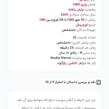
فصل:
پاییز 1380
وضعیت:
پایان یافته
سال ساخت میلادی:
2001
پخش از:
10 مهر
1380
تا 06 فروردین
1381
منبع:
اورجینال
تهیه‌کنندگان:
نامشخص
تعداد قسمت:
25
زمان پخش (ژاپن):
نامشخص
زمان هر قسمت:
23 دقیقه
رده سنی:
R - بالای ۱۷ سال
استودیو سازنده:
Studio Pierrot
ژانر ها:
درام
,
اکشن
,
رازآلود
نقد و بررسی داستان با امتیاز 9 از 10
من این انیمه را آنقدر دوست دارم که بتوانم برای آن نقد
بنویسم - کاری نسبتاً غیرعادی برای من! قبل از اینکه