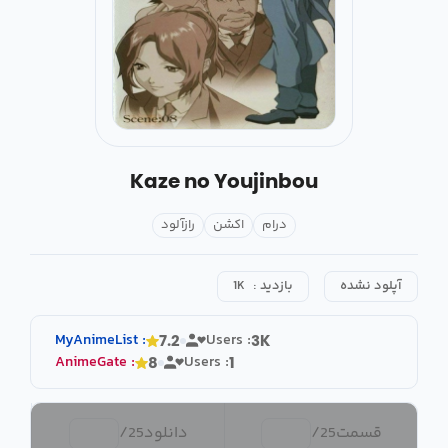
Kaze no Youjinbou
درام
اکشن
رازآلود
آپلود نشده
بازدید :
1K
MyAnimeList
:
Users :
7.2
3K
AnimeGate
:
Users :
8
1
قسمت
25
/
دانلود
25
/