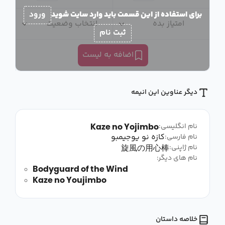
برای استفاده از این قسمت باید وارد سایت شوید
ورود
امتیاز بده
انتخاب وضعیت
ثبت نام
اضافه به لیست
دیگر عناوین این انیمه
Kaze no Yojimbo
نام انگلیسی:
کازه نو یوجیمبو
نام فارسی:
旋風の用心棒
نام ژاپنی:
نام های دیگر:
Bodyguard of the Wind
Kaze no Youjimbo
خلاصه داستان