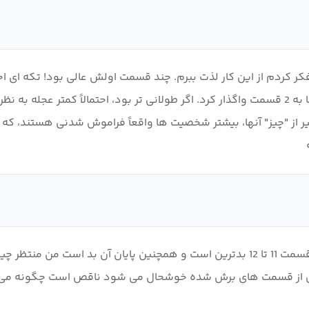
کر کردم از این کار لذت ببرم. چند قسمت اولش عالی بود! تکه ای اح
پیش می رفت، عجله بیشتری پیدا کرد و "قوس" نهایی را تنها به 2 قسمت واگذار کرد. اگر طولانی تر ب
ها تبدیل می شود (Cardbocchi، IT، Maiden). به غیر از "چیز" آنها، بیشتر شخصیت ها واقعاً فر
خوب دلیل اینکه من از 10 به 5 امتیاز دادم اجرای داستان از قسمت 11 تا 12 بدترین است و
 از قسمت های برش شده خوشحال می شود ناقص است چگونه می توانی