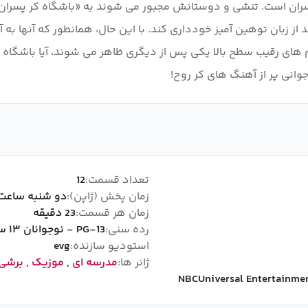
ران است. تنشی و دوستانش مجبور می شوند به «باشگاه کر پسران» ب
د از زبان توهین آمیز خودداری کند. با این حال، همانطور که آنها به
انی پر از آهنگ های کر روح!
تعداد قسمت:
12
زمان پخش (ژاپن):
دو شنبه ساعت 3:00
زمان هر قسمت:
23 دقیقه
رده سنی:
PG-13 - نوجوانان ۱۳ سال به بالا
استودیو سازنده:
evg
ژانر ها:
مدرسه ای
,
موزیک
,
برشی 
NBCUniversal Entertainme