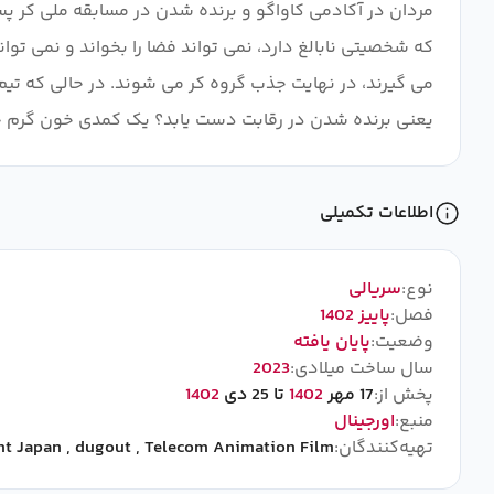
مردان در آکادمی کاواگو و برنده شدن در مسابقه ملی کر پس
که شخصیتی نابالغ دارد، نمی تواند فضا را بخواند و نمی توان
یعنی برنده شدن در رقابت دست یابد؟ یک کمدی خون گرم جو
اطلاعات تکمیلی
نوع:
سریالی
فصل:
پاییز 1402
وضعیت:
پایان یافته
سال ساخت میلادی:
2023
پخش از:
17 مهر
1402
تا 25 دی
1402
منبع:
اورجینال
تهیه‌کنندگان:
Telecom Animation Film
,
dugout
,
nt Japan