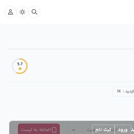
5.7
ازدید :
1K
د
ورود
ثبت نام
انتخاب وضعیت
اضافه به لیست