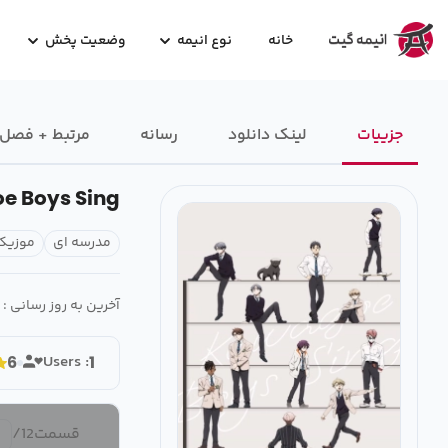
خانه
نوع انیمه
وضعیت پخش
جزییات
لینک دانلود
رسانه‌
مرتبط + فصل
e Boys Sing
مدرسه ای
موزیک
آخرین به روز رسانی :
Users :
6
1
قسمت
12
/