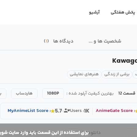
پخش هفتگی
آرشیو
شخصیت ها و ...
دیدگاه ها
1
Kawago
برشی از زندگی
هنرهای نمایشی
قسمت 12
بهترین کیفیت آپلود شده :
1080P
هاردساب
ب
MyAnimeList
Score
:
Users :
AnimeGate
Score
:
5.7
1K
دانلود
12
/
امتیاز بده
برای استفاده از این قسمت باید وارد سایت شوی