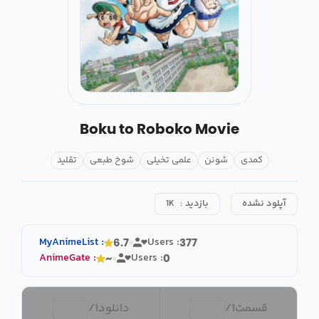
Boku to Roboko Movie
کمدی
شونن
علمی تخیلی
شوخ طبعی
تقلید
آپلود نشده
بازدید :
1K
MyAnimeList
:
Users :
6.7
377
AnimeGate
:
Users :
~
0
قسمت
1
/
دانلود
1
/