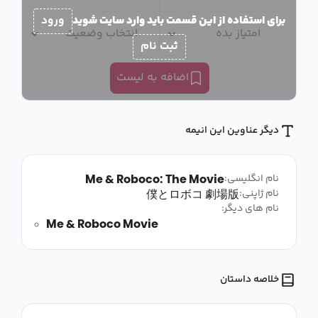
برای استفاده از این قسمت باید وارد سایت شوید
ورود
امتیاز بده
انتخاب وضعیت
ثبت نام
اضافه به لیست
دیگر عناوین این انیمه
Me & Roboco: The Movie
نام انگلیسی:
僕とロボコ 劇場版
نام ژاپنی:
نام های دیگر:
Me & Roboco Movie
خلاصه داستان