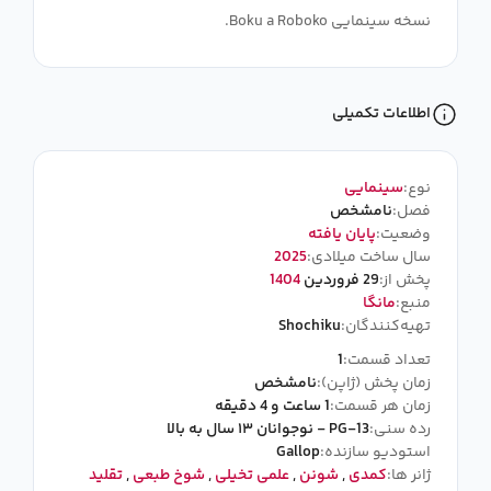
نسخه سینمایی Boku a Roboko.
اطلاعات تکمیلی
نوع:
سینمایی
فصل:
نامشخص
وضعیت:
پایان یافته
سال ساخت میلادی:
2025
پخش از:
29 فروردین
1404
منبع:
مانگا
تهیه‌کنندگان:
Shochiku
تعداد قسمت:
1
زمان پخش (ژاپن):
نامشخص
زمان هر قسمت:
1 ساعت و 4 دقیقه
رده سنی:
PG-13 - نوجوانان ۱۳ سال به بالا
استودیو سازنده:
Gallop
ژانر ها:
کمدی
,
شونن
,
علمی تخیلی
,
شوخ طبعی
,
تقلید