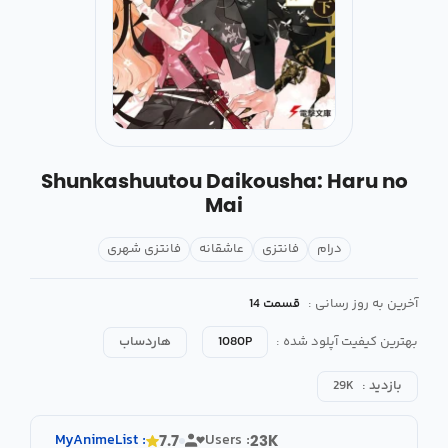
Shunkashuutou Daikousha: Haru no
Mai
درام
فانتزی
عاشقانه
فانتزی شهری
آخرین به روز رسانی :
قسمت 14
بهترین کیفیت آپلود شده :
1080P
هاردساب
بازدید :
29K
MyAnimeList
:
Users :
7.7
23K