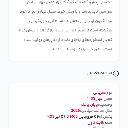
ده سال پیش، "هیناگیکو"، کارگزار فصل بهار، از این
سرزمین ناپدید شد و با رفتن خود، فصل بهار را نیز با خود
برد. اکنون او پس از تحمل مشقت‌هایی باورنکردنی
بازگشته است تا نظم را به این چرخه بازگرداند و همان‌گونه
که در اسطوره‌های به‌جای‌مانده از آغازِ زمان روایت شده
است، عشق خود را نثارِ زمستان کند.»
اطلاعات تکمیلی
نوع:
سریالی
فصل:
بهار 1405
وضعیت:
پایان یافته
سال ساخت میلادی:
2026
پخش از:
09 فروردین
1405
تا 07 تیر
1405
منبع:
لایت ناول