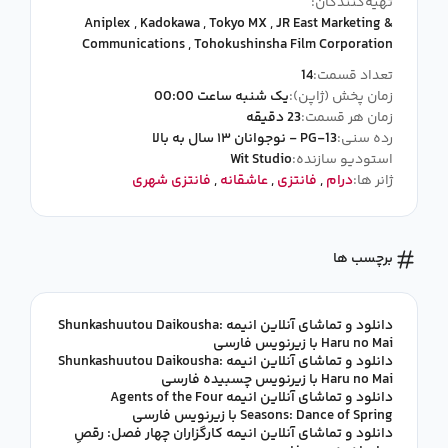
تهیه‌کنندگان:
Aniplex
,
Kadokawa
,
Tokyo MX
,
JR East Marketing &
Communications
,
Tohokushinsha Film Corporation
تعداد قسمت:
14
زمان پخش (ژاپن):
یک شنبه ساعت 00:00
زمان هر قسمت:
23 دقیقه
رده سنی:
PG-13 - نوجوانان ۱۳ سال به بالا
استودیو سازنده:
Wit Studio
ژانر ها:
درام
,
فانتزی
,
عاشقانه
,
فانتزی شهری
برچسب ها
دانلود و تماشای آنلاین انیمه Shunkashuutou Daikousha:
Haru no Mai با زیرنویس فارسی
دانلود و تماشای آنلاین انیمه Shunkashuutou Daikousha:
Haru no Mai با زیرنویس چسبیده فارسی
دانلود و تماشای آنلاین انیمه Agents of the Four
Seasons: Dance of Spring با زیرنویس فارسی
دانلود و تماشای آنلاین انیمه کارگزاران چهار فصل: رقصِ