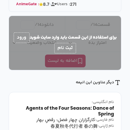
AnimeGate
:
Users :
8.7
271
قسمت
14
/
دانلود
14
/
برای استفاده از این قسمت باید وارد سایت شوید
ورود
امتیاز بده
انتخاب وضعیت
ثبت نام
اضافه به لیست
دیگر عناوین این انیمه
نام انگلیسی:
Agents of the Four Seasons: Dance of
Spring
کارگزاران چهار فصل: رقصِ بهار
نام فارسی:
春夏秋冬代行者 春の舞
نام ژاپنی: