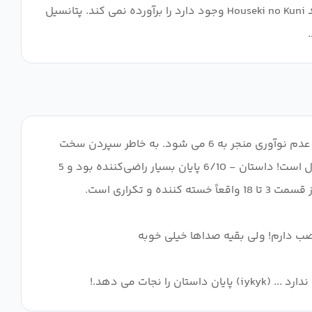
به طور کلی، این انیمه کاملاً بیش از حد ارزیابی شده است. انتظاراتی که در وعده اولیه اش یا مقایسه با سریال های جذاب تر مانند Houseki no Kuni وجود دارد را برآورده نمی کند. پتانسیل
هنر - 6/10 افت واضحی در کیفیت بصری در طول فصل، طراحی شخصیت ها بسیار خوب به نظر می رسند، اما انیمیشن ناسازگار و عدم نوآوری منجر به 6 می شود. به خاطر سپردن سخت
است، اگرچه من این را چند روز پیش تمام کردم، و بسیاری از شخصیت ها فقط برای یک اتفاق خاص آنجا هستند، ساکی بسیار باحال است! داستان - 6/10 پایان بسیار راضی‌کننده بود و 5