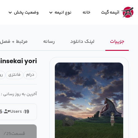
خانه
نوع انیمه
وضعیت پخش
جزییات
لینک دانلود
رسانه‌
مرتبط + فصل
insekai yori
درام
فانتزی
رو
آخرین به روز رسانی :
Users :
5
19
قسمت
25
/