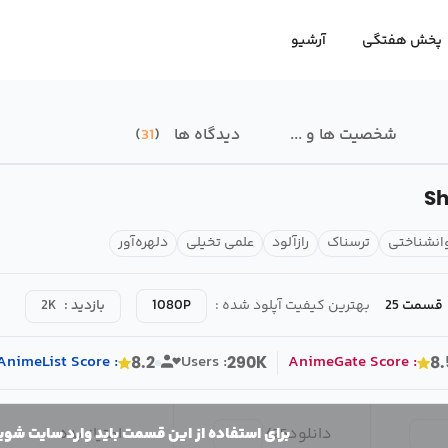
پخش هفتگی
آرشیو
شخصیت ها و ...
دیدگاه ها
31
Sh
انشناختی
ترسناک
رازآلود
علمی تخیلی
دلهره‌آور
قسمت 25
بهترین کیفیت آپلود شده :
1080P
بازدید :
2K
AnimeList
Score
:
Users :
AnimeGate
Score
:
8.2
290K
8.
دانلود
25
/
امتیاز بده
برای استفاده از این قسمت باید وارد سایت شوی