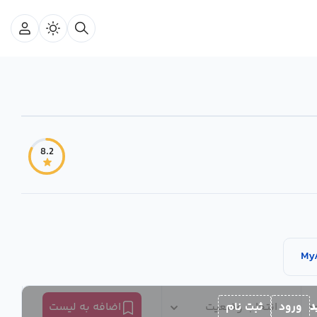
8.2
My
د
ورود
ثبت نام
انتخاب وضعیت
اضافه به لیست