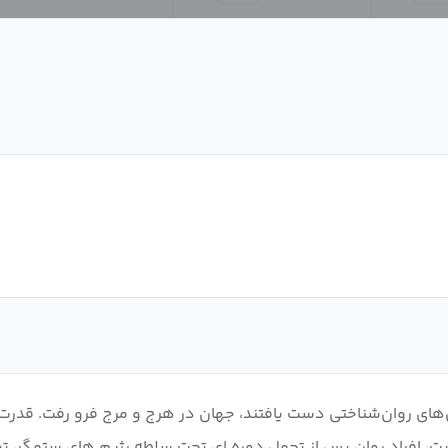
های روان‌شناختی دست یافتند، جهان در هرج و مرج فرو رفت. قدرت 
ت، افراد روان پس از تحمل دوره ای تحت سلطه رژیم های ستمگر، تو