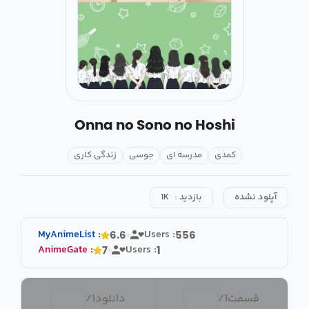
Onna no Sono no Hoshi
کمدی
مدرسه ای
جوسی
زندگی کاری
آپلود نشده
بازدید :
1K
MyAnimeList
:
Users :
6.6
556
AnimeGate
:
Users :
7
1
قسمت
1
/
دانلود
1
/