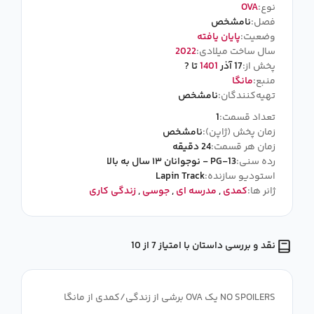
نوع:
OVA
فصل:
نامشخص
وضعیت:
پایان یافته
سال ساخت میلادی:
2022
پخش از:
17 آذر
1401
تا ?
منبع:
مانگا
تهیه‌کنندگان:
نامشخص
تعداد قسمت:
1
زمان پخش (ژاپن):
نامشخص
زمان هر قسمت:
24 دقیقه
رده سنی:
PG-13 - نوجوانان ۱۳ سال به بالا
استودیو سازنده:
Lapin Track
ژانر ها:
کمدی
,
مدرسه ای
,
جوسی
,
زندگی کاری
نقد و بررسی داستان با امتیاز 7 از 10
NO SPOILERS یک OVA برشی از زندگی/کمدی از مانگا