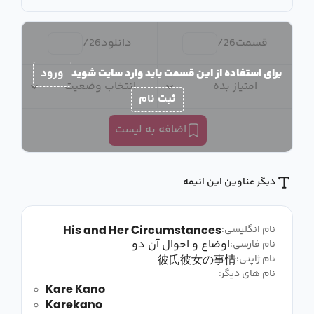
قسمت
26
/
دانلود
26
/
برای استفاده از این قسمت باید وارد سایت شوید
ورود
امتیاز بده
انتخاب وضعیت
ثبت نام
اضافه به لیست
دیگر عناوین این انیمه
His and Her Circumstances
نام انگلیسی:
اوضاع و احوال آن دو
نام فارسی:
彼氏彼女の事情
نام ژاپنی:
نام های دیگر:
Kare Kano
Karekano