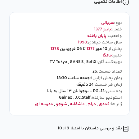
اطلاعات تکمیلی
نوع:
سریالی
فصل:
پاییز 1377
وضعیت:
پایان یافته
سال ساخت میلادی:
1998
پخش از:
10 مهر
1377
تا 06 فروردین
1378
منبع:
مانگا
تهیه‌کنندگان:
SoftX
,
GANSIS
,
TV Tokyo
تعداد قسمت:
26
زمان پخش (ژاپن):
جمعه ساعت 18:30
زمان هر قسمت:
24 دقیقه
رده سنی:
PG-13 - نوجوانان ۱۳ سال به بالا
استودیو سازنده:
J.C.Staff
,
Gainax
ژانر ها:
کمدی
,
درام
,
عاشقانه
,
شوجو
,
مدرسه ای
نقد و بررسی داستان با امتیاز 9 از 10