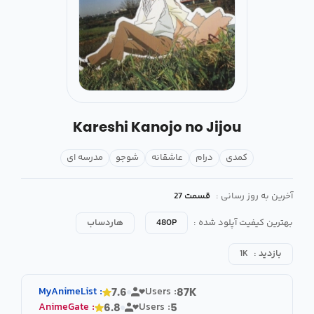
Kareshi Kanojo no Jijou
کمدی
درام
عاشقانه
شوجو
مدرسه ای
آخرین به روز رسانی :
قسمت 27
بهترین کیفیت آپلود شده :
480P
هاردساب
بازدید :
1K
MyAnimeList
:
Users :
7.6
87K
AnimeGate
:
Users :
6.8
5