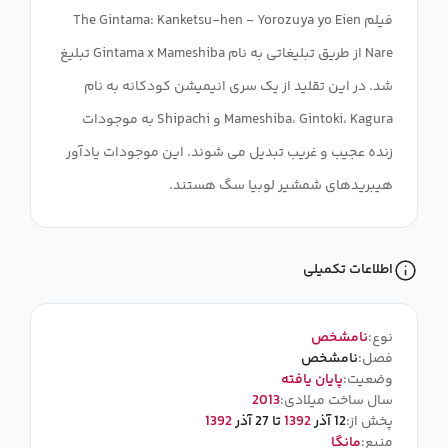
فیلم The Gintama: Kanketsu-hen - Yorozuya yo Eien
Nare از طریق تبلیغاتی به نام Gintama x Mameshiba تبلیغ
شد. در این تقلید از یک سری انیمیشن کودکانه به نام
Mameshiba، Gintoki، Kagura و Shipachi به موجودات
زنده عجیب و غریب تبدیل می شوند. این موجودات یادآور
هیبریدهای شمشیر لوبیا سگ هستند.
اطلاعات تکمیلی
نوع:
نامشخص
فصل:
نامشخص
وضعیت:
پایان یافته
سال ساخت میلادی:
2013
پخش از:
12 آذر
1392
تا 27 آذر
1392
منبع:
مانگا