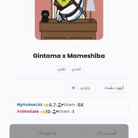
Gintama x Mameshiba
کمدی
تقلید
آپلود نشده
بازدید :
1K
MyAnimeList
:
Users :
6.7
5K
AnimeGate
:
Users :
10
1
قسمت
6
/
دانلود
6
/