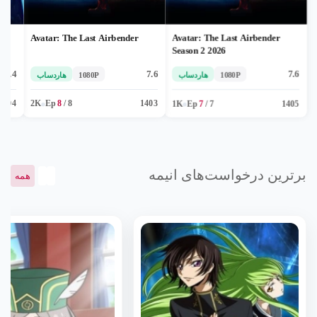
Avatar: The Last Airbender
Avatar: The Last Airbender
Season 2 2026
7.4
7.6
7.6
1080P
هاردساب
1080P
هاردساب
PG-13 - نوجوانان ۱۳ سال به بالا
1405
7
/
7
Ep
1K
1403
پایان یافته
8
/
8
Ep
2K
1404
برترین درخواست‌های انیمه
همه