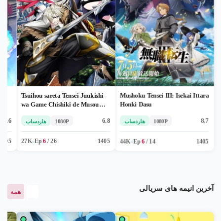
Tsuihou sareta Tensei Juukishi
Mushoku Tensei III: Isekai Ittara
-
wa Game Chishiki de Musou
Honki Dasu
سریالی
2026
suru
6.6
6.8
8.7
1080P
هاردساب
1080P
هاردساب
R - بالای ۱۷ سال
1405
14
/
6
Ep
44K
1405
درحال پخش
26
/
6
Ep
27K
1405
آخرین انیمه های سریالی
همه