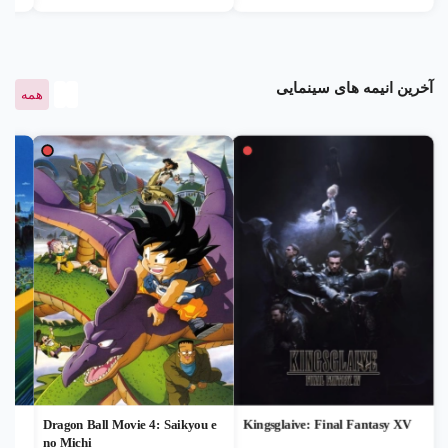
آخرین انیمه های سینمایی
همه
این داستان پادشاهی جادویی لوئیس را
روایت می کند که خانه کریستال های
مقدس است. بنابراین این کریستال ها
منابع حیاتی این سرزمین هستند و از
سوی دیگر نشانه قدرت این تمدن
است، اما همیشه افرادی مشتاق به
دست آوردن این گنجینه ها هستند. شاه
رجیس لوئیس و سربازانش برای
نبردی حماسی آماده می شوند، اما...
Dragon Ball Movie 4: Saikyou e
Kingsglaive: Final Fantasy XV
no Michi