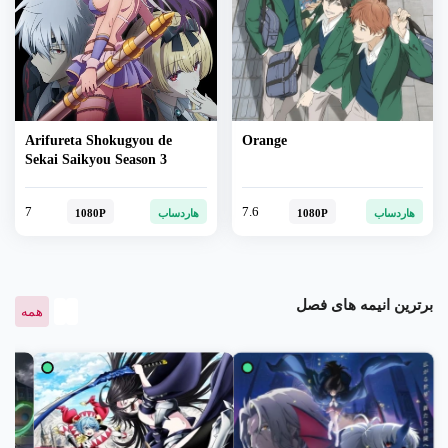
Arifureta Shokugyou de
Orange
Sekai Saikyou Season 3
7
7.6
هاردساب
1080P
هاردساب
1080P
برترین انیمه های فصل
همه
فصل سوم موشوکو تنسی: اگر به
دنیای دیگری رفتم، جدی تلاش خواهم
کرد